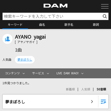
キーワード
曲名
歌手名
歌詞
AYANO yagai
カラオケ検索
[ アヤノヤガイ ]
1曲
カラオケ店舗検索
人気曲
夢まぼろし
カラオケリクエスト
コンテンツ
サービス
LIVE DAM WAO!
1件見つかりました。
全国りれき
新着順
人気順
50音順
リアルタイムで歌われている曲の一覧
夢まぼろし