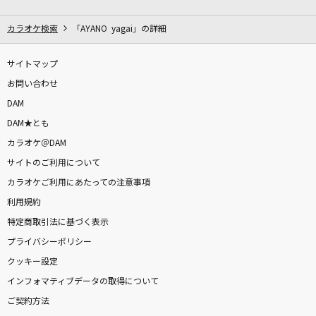
おいしい季節
椎名林檎
カラオケ検索
「AYANO yagai」の詳細
絶対アイドル辞めないで
サイトマップ
＝LOVE
お問い合わせ
DAM
欠落カレンドラ
DAM★とも
宮川愛李
カラオケ＠DAM
サイトのご利用について
ミックスナッツ
カラオケご利用にあたっての注意事項
Official髭男dism
利用規約
[生音]366日
特定商取引法に基づく表示
HY
プライバシーポリシー
クッキー設定
Shine with U
インフォマティブデータの取得について
SixTONES
ご契約方法