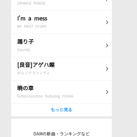
ORANGE RANGE
I'm a mess
MY FIRST STORY
踊り子
Vaundy
[良音]アゲハ蝶
ポルノグラフィティ
暁の車
FictionJunction featuring YUUKA
もっと見る
DAMの新曲・ランキングなど