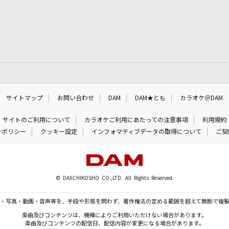
サイトマップ
お問い合わせ
DAM
DAM★とも
カラオケ＠DAM
サイトのご利用について
カラオケご利用にあたっての注意事項
利用規約
ーポリシー
クッキー設定
インフォマティブデータの取得について
ご契
© DAIICHIKOSHO CO.,LTD. All Rights Reserved.
・写真・動画・音声等を、手段や形態を問わず、著作権法の定める範囲を超えて無断で複
楽曲及びコンテンツは、機種によりご利用いただけない場合があります。
楽曲及びコンテンツの配信日、配信内容が変更になる場合があります。