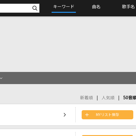
キーワード
曲名
歌手名
新着順
人気順
50音
MYリスト保存