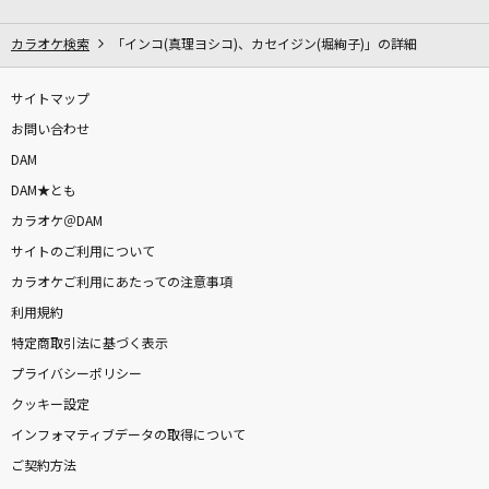
永遠の鐘が鳴る
クラヴィス&ルヴァ&リュミエール&セイラン(塩沢兼人・関俊彦・飛田展
カラオケ検索
「インコ(真理ヨシコ)、カセイジン(堀絢子)」の詳細
男・岩永哲哉)
サイトマップ
二人だけのセレモニー
お問い合わせ
岡田有希子
DAM
くちべにグラス
DAM★とも
北沢麻衣
カラオケ＠DAM
サイトのご利用について
石焼き芋のうた
カラオケご利用にあたっての注意事項
ヘンダーソン
利用規約
特定商取引法に基づく表示
魂のルフラン
プライバシーポリシー
高橋洋子
クッキー設定
インフォマティブデータの取得について
SOUL LOVE
ご契約方法
GLAY