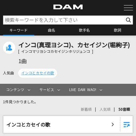
キーワード
曲名
歌手名
歌詞
インコ(真理ヨシコ)、カセイジン(堀絢子)
カラオケ検索
[ インコマリヨシコカセイジンホリジュンコ ]
1曲
カラオケ店舗検索
人気曲
インコとカセイの歌
カラオケリクエスト
コンテンツ
サービス
LIVE DAM WAO!
1件見つかりました。
全国りれき
新着順
人気順
50音順
リアルタイムで歌われている曲の一覧
インコとカセイの歌