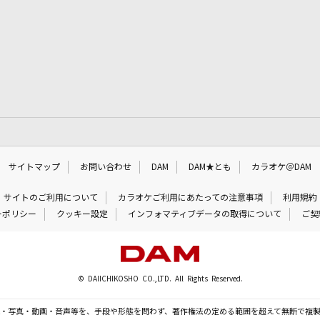
サイトマップ
お問い合わせ
DAM
DAM★とも
カラオケ＠DAM
サイトのご利用について
カラオケご利用にあたっての注意事項
利用規約
ーポリシー
クッキー設定
インフォマティブデータの取得について
ご契
© DAIICHIKOSHO CO.,LTD. All Rights Reserved.
・写真・動画・音声等を、手段や形態を問わず、著作権法の定める範囲を超えて無断で複