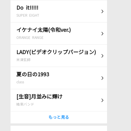
Do it!!!!!
SUPER EIGHT
イケナイ太陽(令和ver.)
ORANGE RANGE
LADY(ビデオクリップバージョン)
米津玄師
夏の日の1993
class
[生音]月並みに輝け
結束バンド
もっと見る