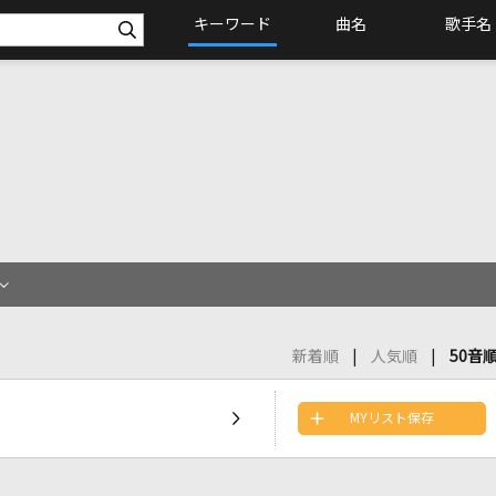
キーワード
曲名
歌手名
新着順
人気順
50音
MYリスト保存