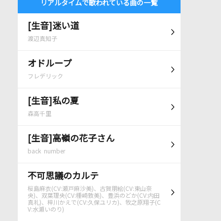
リアルタイムで歌われている曲の一覧
[生音]迷い道
渡辺真知子
オドループ
フレデリック
[生音]私の夏
森高千里
[生音]高嶺の花子さん
back number
不可思議のカルテ
桜島麻衣(CV:瀬戸麻沙美)、古賀朋絵(CV:東山奈
央)、双葉理央(CV:種崎敦美)、豊浜のどか(CV:内田
真礼)、梓川かえで(CV:久保ユリカ)、牧之原翔子(C
V:水瀬いのり)