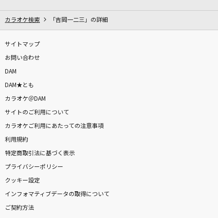
抜錨
ナナホシ管弦楽団 feat.巡音ルカ
カラオケ検索
「吉岡一二三」の詳細
明日への翼
サイトマップ
徳永ゆうき
お問い合わせ
DAM
アウトサイダー
DAM★とも
Eve
カラオケ＠DAM
サイトのご利用について
夏だね
カラオケご利用にあたっての注意事項
TUBE(チューブ)
利用規約
やさしさで溢れるように
特定商取引法に基づく表示
JUJU
プライバシーポリシー
クッキー設定
何様 feat. ぼくのりりっくのぼうよみ
インフォマティブデータの取得について
SKY-HI
ご契約方法