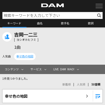
キーワード
曲名
歌手名
歌詞
吉岡一二三
カラオケ検索
[ ヨシオカヒフミ ]
1曲
カラオケ店舗検索
人気曲
幸せ色の地図
カラオケリクエスト
コンテンツ
サービス
LIVE DAM WAO!
1件見つかりました。
全国りれき
新着順
人気順
50音順
リアルタイムで歌われている曲の一覧
幸せ色の地図