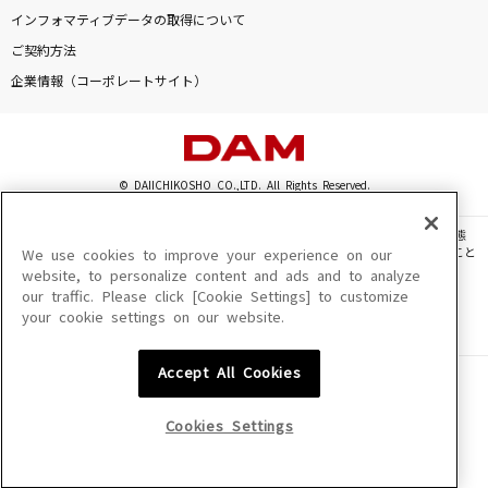
[生音]Make-up Shadow
インフォマティブデータの取得について
井上陽水
ご契約方法
企業情報（コーポレートサイト）
歩く
ヨルシカ
爆音CYCLONE「耳元ギンギン2K7」
© DAIICHIKOSHO CO.,LTD. All Rights Reserved.
CHEHON
このサイトに掲載されている一切の文章・画像・写真・動画・音声等を、手段や形態
を問わず、著作権法の定める範囲を超えて無断で複製、転載、ファイル化などすること
We use cookies to improve your experience on our
酔いどれ知らず
を禁じます。
website, to personalize content and ads and to analyze
Kanaria
our traffic. Please click [Cookie Settings] to customize
楽曲及びコンテンツは、機種によりご利用いただけない場合があります。
your cookie settings on our website.
楽曲及びコンテンツの配信日、配信内容が変更になる場合があります。
楽曲によりMYリスト保存ができない場合があります。
もっと見る
Accept All Cookies
JASRAC許諾番号
6602250213Y31015 6602250112Y38026 6602250240Y31015
DAMの新曲・ランキングなど
6602250241Y45122
カラオケ最新情報をチェック！
Cookies Settings
NexTone許諾番号
ID000002945 ID000002947 ID000002937 ID000002938