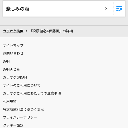
恋
悲しみの雨
back number
甲賀忍法帖
カラオケ検索
「松原健之&伊藤薫」の詳細
陰陽座
[生音]アイノカタチ feat.HIDE(GReeeeN)
サイトマップ
Misia
お問い合わせ
DAM
Magic
DAM★とも
Mrs. GREEN APPLE
カラオケ＠DAM
サイトのご利用について
[生音]素顔で笑っていたい
カラオケご利用にあたっての注意事項
DEEN
利用規約
特定商取引法に基づく表示
[生音]ワインレッドの心
プライバシーポリシー
安全地帯
クッキー設定