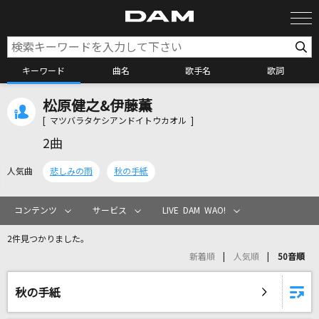
キーワード
曲名
歌手名
歌詞
松原健之&伊藤薫
カラオケ検索
[ マツバラタケシアンドイトウカオル ]
2曲
カラオケ店舗検索
人気曲
悲しみの雨
秋の手紙
カラオケリクエスト
コンテンツ
サービス
LIVE DAM WAO!
2件見つかりました。
全国りれき
新着順
人気順
50音順
リアルタイムで歌われている曲の一覧
秋の手紙