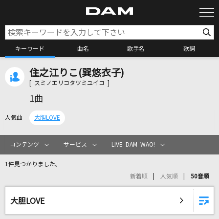
キーワード
曲名
歌手名
歌詞
住之江りこ(巽悠衣子)
カラオケ検索
[ スミノエリコタツミユイコ ]
1曲
カラオケ店舗検索
人気曲
大胆LOVE
カラオケリクエスト
コンテンツ
サービス
LIVE DAM WAO!
1件見つかりました。
全国りれき
新着順
人気順
50音順
リアルタイムで歌われている曲の一覧
大胆LOVE