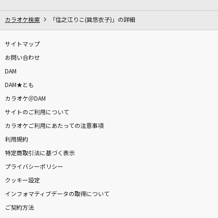
KAWAII FESTIVAL
ハローキティ
カラオケ検索
「住之江りこ(巽悠衣子)」の詳細
ありがとうの輪
サイトマップ
絢香
お問い合わせ
DAM
[生音]いい日旅立ち
DAM★とも
山口百恵
カラオケ＠DAM
サイトのご利用について
[生音]マリーゴールド
カラオケご利用にあたっての注意事項
あいみょん
利用規約
晴れた午後
特定商取引法に基づく表示
The Birthday
プライバシーポリシー
クッキー設定
劇薬中毒
インフォマティブデータの取得について
＝LOVE
ご契約方法