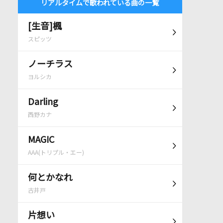
リアルタイムで歌われている曲の一覧
[生音]楓
スピッツ
ノーチラス
ヨルシカ
Darling
西野カナ
MAGIC
AAA(トリプル・エー)
何とかなれ
古井戸
片想い