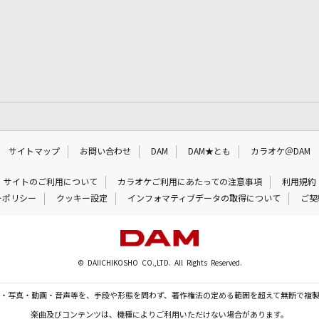
サイトマップ
お問い合わせ
DAM
DAM★とも
カラオケ＠DAM
サイトのご利用について
カラオケご利用にあたっての注意事項
利用規約
ーポリシー
クッキー設定
インフォマティブデータの取得について
ご契
© DAIICHIKOSHO CO.,LTD. All Rights Reserved.
・写真・動画・音声等を、手段や形態を問わず、著作権法の定める範囲を超えて無断で複
楽曲及びコンテンツは、機種によりご利用いただけない場合があります。