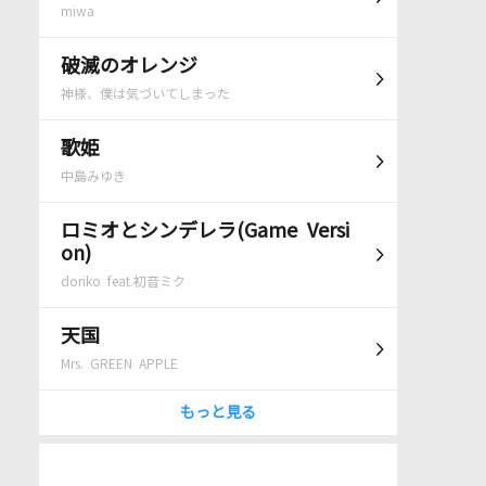
miwa
破滅のオレンジ
神様、僕は気づいてしまった
歌姫
中島みゆき
ロミオとシンデレラ(Game Versi
on)
doriko feat.初音ミク
天国
Mrs. GREEN APPLE
もっと見る