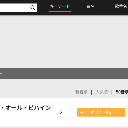
キーワード
曲名
歌手名
新着順
人気順
50音
ヴィング・オール・ビハイン
MYリスト保存