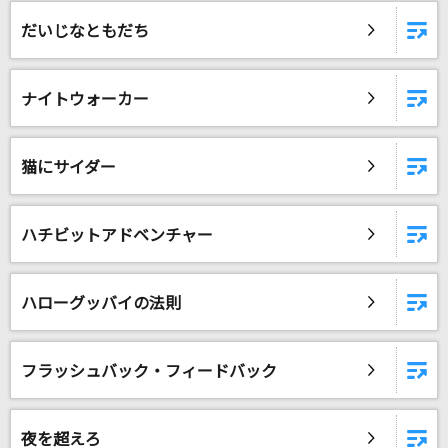
紫陽花の残夢で逢いましょう
だいじなともだち
武蔵坊弁慶(宮田幸季)
[生音]ETERNAL BLAZE(LIVE FEVER 2009 200
ナイトウォーカー
9.1.25@NIPPON BUDOKAN)
水樹奈々
猫にサイダー
サマーワンダーランド
back number
ハチビットアドベンチャー
どうにかなっちゃいそう！
NOMELON NOLEMON
ハローグッバイの法則
[生音]はまぐりボンバー
矢島美容室
フラッシュバック・フィードバック
[生音]カナシミ ブルー
KinKi Kids
夜を超えろ