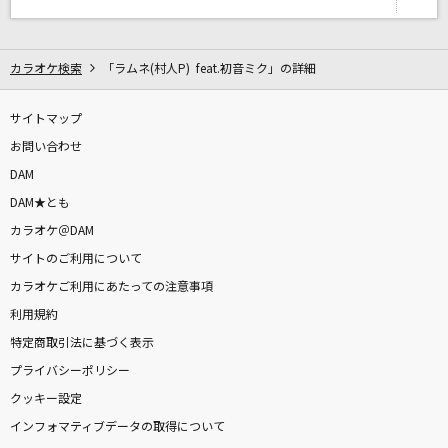
世界が終るまでは…
WANDS
カラオケ検索
「ラムネ(村人P) feat.初音ミク」の詳細
ライラック
サイトマップ
Mrs. GREEN APPLE
お問い合わせ
DAM
アンビリーバーズ
DAM★とも
米津玄師
カラオケ＠DAM
サイトのご利用について
[生音]HOT LIMIT
カラオケご利用にあたっての注意事項
T.M.Revolution
利用規約
もっと見る
特定商取引法に基づく表示
プライバシーポリシー
DAMの新曲・ランキングなど
クッキー設定
カラオケ最新情報をチェック！
インフォマティブデータの取得について