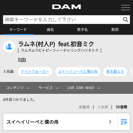
キーワード
曲名
歌手名
歌詞
ラムネ(村人P) feat.初音ミク
カラオケ検索
[ ラムネムラビトピーフィーチャリングハツネミク ]
8曲
カラオケ店舗検索
人気曲
ナイトウォーカー
スイヘイリーベと僕の舟
夜を超えろ
カラオケリクエスト
コンテンツ
サービス
LIVE DAM WAO!
8件見つかりました。
全国りれき
新着順
人気順
50音順
リアルタイムで歌われている曲の一覧
スイヘイリーベと僕の舟