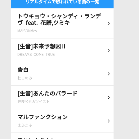
リアルタイムで歌われている曲の一覧
トウキョウ・シャンディ・ランデ
ヴ feat. 花譜,ツミキ
MAISONdes
[生音]未来予想図Ⅱ
DREAMS COME TRUE
告白
杜このみ
[生音]あんたのバラード
世良公則&ツイスト
マルファンクション
まふまふ