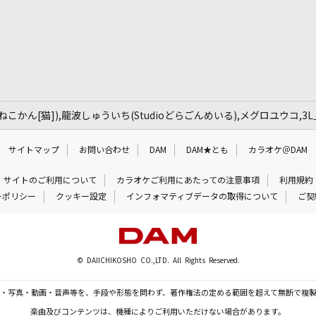
am.ねこかん[猫]),龍波しゅういち(Studioどらごんめいる),メグロユウコ,3
サイトマップ
お問い合わせ
DAM
DAM★とも
カラオケ＠DAM
サイトのご利用について
カラオケご利用にあたっての注意事項
利用規約
ーポリシー
クッキー設定
インフォマティブデータの取得について
ご契
© DAIICHIKOSHO CO.,LTD. All Rights Reserved.
・写真・動画・音声等を、手段や形態を問わず、著作権法の定める範囲を超えて無断で複
楽曲及びコンテンツは、機種によりご利用いただけない場合があります。