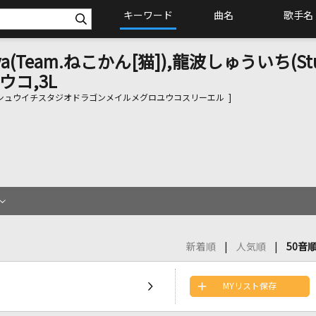
キーワード
曲名
歌手名
ya(Team.ねこかん[猫]),龍波しゅういち(St
ウコ,3L
シュウイチスタジオドラゴンメイルメグロユウコスリーエル ]
新着順
人気順
50音
MYリスト保存