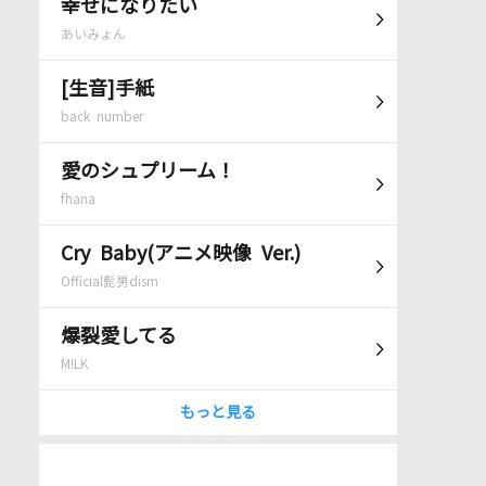
幸せになりたい
あいみょん
[生音]手紙
back number
愛のシュプリーム！
fhana
Cry Baby(アニメ映像 Ver.)
Official髭男dism
爆裂愛してる
M!LK
もっと見る