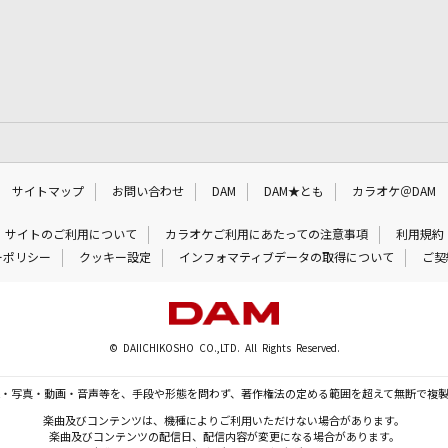
サイトマップ
お問い合わせ
DAM
DAM★とも
カラオケ＠DAM
サイトのご利用について
カラオケご利用にあたっての注意事項
利用規約
ーポリシー
クッキー設定
インフォマティブデータの取得について
ご契
© DAIICHIKOSHO CO.,LTD. All Rights Reserved.
・写真・動画・音声等を、手段や形態を問わず、著作権法の定める範囲を超えて無断で複
楽曲及びコンテンツは、機種によりご利用いただけない場合があります。
楽曲及びコンテンツの配信日、配信内容が変更になる場合があります。