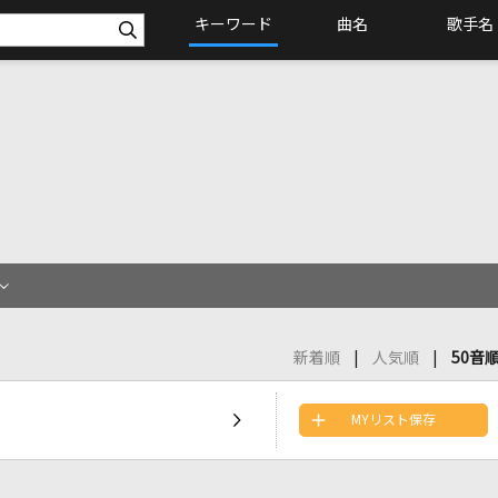
キーワード
曲名
歌手名
新着順
人気順
50音
MYリスト保存