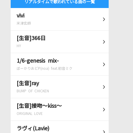
リアルタイムで歌われている曲の一覧
vivi
米津玄師
[生音]366日
HY
1/6-genesis mix-
ぼーかりおどP(noa) feat.初音ミク
[生音]ray
BUMP OF CHICKEN
[生音]接吻～kiss～
ORIGINAL LOVE
ラヴィ(Lavie)