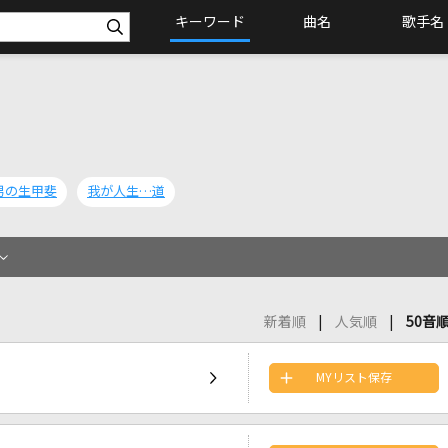
キーワード
曲名
歌手名
男の生甲斐
我が人生…道
新着順
人気順
50音
MYリスト保存