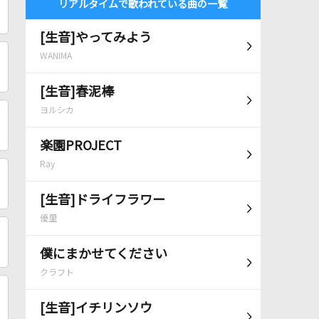
リアルタイムで歌われている曲の一覧
[生音]やってみよう
WANIMA
[生音]春泥棒
ヨルシカ
楽園PROJECT
Ray
[生音]ドライフラワー
優里
僕にまかせてください
クラフト
[生音]イチリンソウ