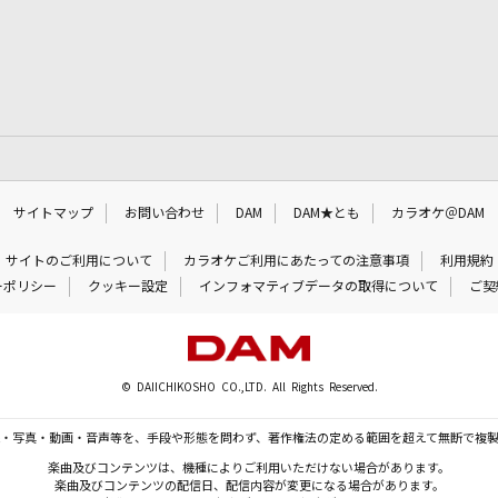
サイトマップ
お問い合わせ
DAM
DAM★とも
カラオケ＠DAM
サイトのご利用について
カラオケご利用にあたっての注意事項
利用規約
ーポリシー
クッキー設定
インフォマティブデータの取得について
ご契
© DAIICHIKOSHO CO.,LTD. All Rights Reserved.
・写真・動画・音声等を、手段や形態を問わず、著作権法の定める範囲を超えて無断で複
楽曲及びコンテンツは、機種によりご利用いただけない場合があります。
楽曲及びコンテンツの配信日、配信内容が変更になる場合があります。