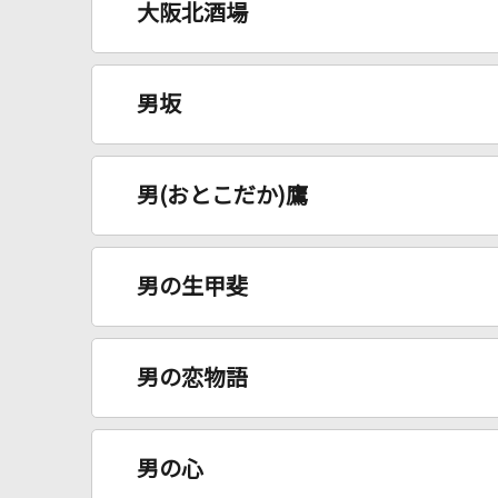
大阪北酒場
男坂
男(おとこだか)鷹
男の生甲斐
男の恋物語
男の心