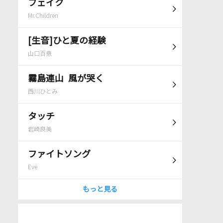
フェイク
Mr.Children
[生音]ひと夏の経験
山口百恵
霧島連山 風が哭く
西川ひとみ
タッチ
岩崎良美
ファイトソング
Eve
もっと見る