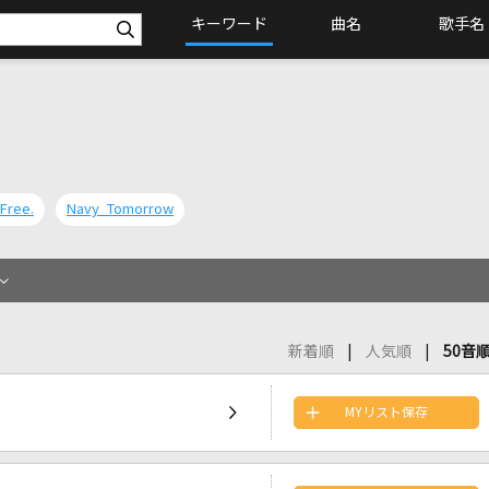
キーワード
曲名
歌手名
Free.
Navy Tomorrow
新着順
人気順
50音
MYリスト保存