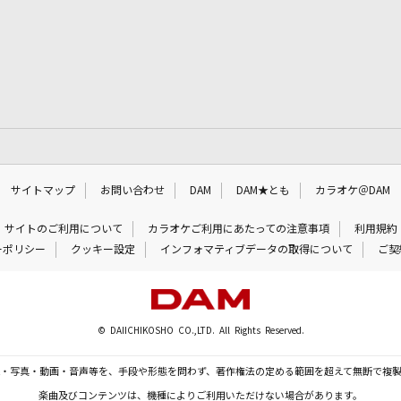
サイトマップ
お問い合わせ
DAM
DAM★とも
カラオケ＠DAM
サイトのご利用について
カラオケご利用にあたっての注意事項
利用規約
ーポリシー
クッキー設定
インフォマティブデータの取得について
ご契
© DAIICHIKOSHO CO.,LTD. All Rights Reserved.
・写真・動画・音声等を、手段や形態を問わず、著作権法の定める範囲を超えて無断で複
楽曲及びコンテンツは、機種によりご利用いただけない場合があります。