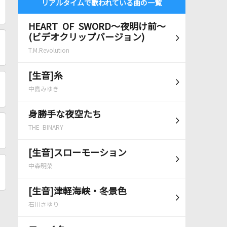
リアルタイムで歌われている曲の一覧
HEART OF SWORD～夜明け前～
(ビデオクリップバージョン)
T.M.Revolution
[生音]糸
中島みゆき
身勝手な夜空たち
THE BINARY
[生音]スローモーション
中森明菜
[生音]津軽海峡・冬景色
石川さゆり