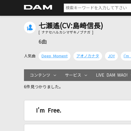
七瀬遙(CV:島崎信長)
[ ナナセハルカシマザキノブナガ ]
6曲
人気曲
Deep Moment
アオノカナタ
JOY
I'm 
コンテンツ
サービス
LIVE DAM WAO!
6件見つかりました。
I'm Free.