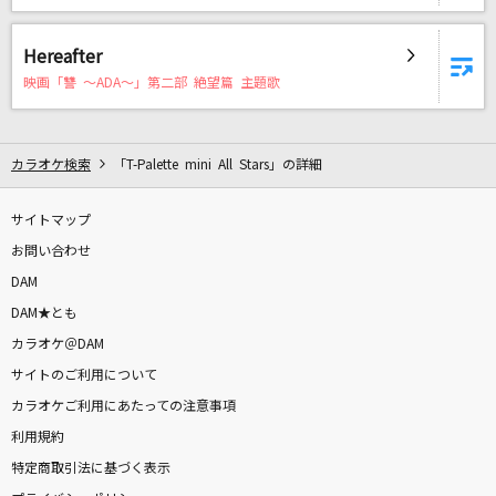
甲賀忍法帖
陰陽座
Hereafter
映画「讐 ～ADA～」第二部 絶望篇 主題歌
世界が終るまでは…
WANDS
カラオケ検索
「T-Palette mini All Stars」の詳細
紺碧の空～早稲田大学応援歌～
大学校歌・応援歌
サイトマップ
お問い合わせ
感情革命ロックンロール
DAM
七海うらら
DAM★とも
departure!
カラオケ＠DAM
小野正利
サイトのご利用について
カラオケご利用にあたっての注意事項
[良音]COLORS
利用規約
FLOW
特定商取引法に基づく表示