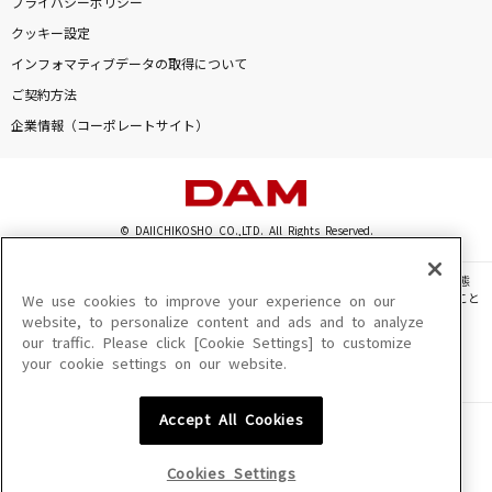
プライバシーポリシー
Same Blue
クッキー設定
Official髭男dism
インフォマティブデータの取得について
ご契約方法
365日の紙飛行機
企業情報（コーポレートサイト）
AKB48
Lovers Again
EXILE
© DAIICHIKOSHO CO.,LTD. All Rights Reserved.
ずうっといっしょ！
このサイトに掲載されている一切の文章・画像・写真・動画・音声等を、手段や形態
キタニタツヤ
を問わず、著作権法の定める範囲を超えて無断で複製、転載、ファイル化などすること
We use cookies to improve your experience on our
を禁じます。
website, to personalize content and ads and to analyze
our traffic. Please click [Cookie Settings] to customize
もっと見る
楽曲及びコンテンツは、機種によりご利用いただけない場合があります。
your cookie settings on our website.
楽曲及びコンテンツの配信日、配信内容が変更になる場合があります。
楽曲によりMYリスト保存ができない場合があります。
DAMの新曲・ランキングなど
Accept All Cookies
JASRAC許諾番号
カラオケ最新情報をチェック！
6602250213Y31015 6602250112Y38026 6602250240Y31015
6602250241Y45122
Cookies Settings