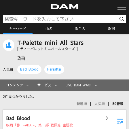
キーワード
曲名
歌手名
歌詞
T-Palette mini All Stars
カラオケ検索
[ ティーパレットミニオールスターズ ]
2曲
カラオケ店舗検索
人気曲
Bad Blood
Hereafter
カラオケリクエスト
コンテンツ
サービス
LIVE DAM WAO!
2件見つかりました。
全国りれき
新着順
人気順
50音順
リアルタイムで歌われている曲の一覧
Bad Blood
映画「讐 ～ADA～」第一部 戦慄篇 主題歌