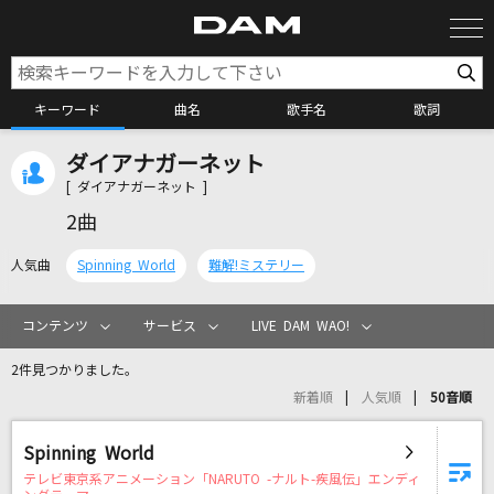
キーワード
曲名
歌手名
歌詞
ダイアナガーネット
カラオケ検索
[ ダイアナガーネット ]
2曲
カラオケ店舗検索
人気曲
Spinning World
難解!ミステリー
カラオケリクエスト
コンテンツ
サービス
LIVE DAM WAO!
2件見つかりました。
全国りれき
新着順
人気順
50音順
リアルタイムで歌われている曲の一覧
Spinning World
テレビ東京系アニメーション「NARUTO -ナルト-疾風伝」エンディ