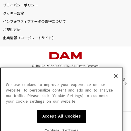
ひと足お先に
プライバシーポリシー
中村倫也
クッキー設定
インフォマティブデータの取得について
LOSER
ご契約方法
米津玄師
企業情報（コーポレートサイト）
東京サマーセッション feat.CHiCO
HoneyWorks
© DAIICHIKOSHO CO.,LTD. All Rights Reserved.
ポケットの中に
大山のぶ代、ヤング・フレッシュ
このサイトに掲載されている一切の文章・画像・写真・動画・音声等を、手段や形態
を問わず、著作権法の定める範囲を超えて無断で複製、転載、ファイル化などすること
We use cookies to improve your experience on our
を禁じます。
website, to personalize content and ads and to analyze
もっと見る
our traffic. Please click [Cookie Settings] to customize
楽曲及びコンテンツは、機種によりご利用いただけない場合があります。
your cookie settings on our website.
楽曲及びコンテンツの配信日、配信内容が変更になる場合があります。
楽曲によりMYリスト保存ができない場合があります。
DAMの新曲・ランキングなど
カラオケ最新情報をチェック！
Accept All Cookies
JASRAC許諾番号
6602250213Y31015 6602250112Y38026 6602250240Y31015
6602250241Y45122
Cookies Settings