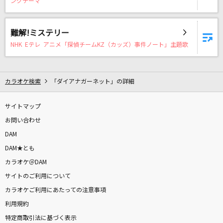
ングテーマ
[プロオケ]アメリカ橋
山川豊
難解!ミステリー
CARNIVAL NIGHT part 2
NHK Eテレ アニメ「探偵チームKZ（カッズ）事件ノート」主題歌
嵐(アラシ)
[生音]Fighter
カラオケ検索
「ダイアナガーネット」の詳細
KANA-BOON
サイトマップ
アオくてハルい。
お問い合わせ
杉本琢弥
DAM
DAM★とも
情なし
カラオケ＠DAM
伊達悠太
サイトのご利用について
カラオケご利用にあたっての注意事項
Feel So Alive
利用規約
三代目 J SOUL BROTHERS from EXILE TRIBE
特定商取引法に基づく表示