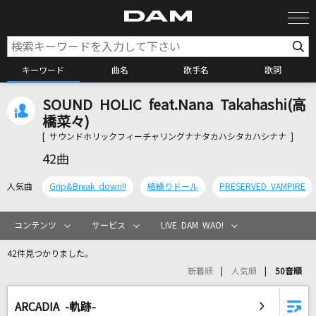
キーワード
曲名
歌手名
歌詞
SOUND HOLIC feat.Nana Takahashi(高
カラオケ検索
橋菜々)
[ サウンドホリックフィーチャリングナナタカハシタカハシナナ ]
カラオケ店舗検索
42曲
人気曲
Grip&Break down!!
絡繰りドール
PRESERVED VAMPIRE
カラオケリクエスト
コンテンツ
サービス
LIVE DAM WAO!
全国りれき
42件見つかりました。
新着順
人気順
50音順
リアルタイムで歌われている曲の一覧
ARCADIA -軌跡-