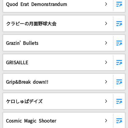
botばっか
Quod Erat Demonstrandum
ファントムシータ
クラピーの月面野球大会
未来の僕らは知ってるよ
Aqours
Grazin' Bullets
ナミダの海を越えて行け
Snow Man
GRISAILLE
JOINT
川田まみ
Grip&Break down!!
もっと見る
ケロしゅぱデイズ
DAMの新曲・ランキングなど
カラオケ最新情報をチェック！
Cosmic Magic Shooter