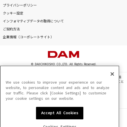
プライバシーポリシー
クッキー設定
インフォマティブデータの取得について
ご契約方法
企業情報（コーポレートサイト）
© DAIICHIKOSHO CO.,LTD. All Rights Reserved.
このサイトに掲載されている一切の文章・画像・写真・動画・音声等を、手段や形態
を問わず、著作権法の定める範囲を超えて無断で複製、転載、ファイル化などすること
We use cookies to improve your experience on our
を禁じます。
website, to personalize content and ads and to analyze
our traffic. Please click [Cookie Settings] to customize
楽曲及びコンテンツは、機種によりご利用いただけない場合があります。
your cookie settings on our website.
楽曲及びコンテンツの配信日、配信内容が変更になる場合があります。
楽曲によりMYリスト保存ができない場合があります。
Accept All Cookies
JASRAC許諾番号
6602250213Y31015 6602250112Y38026 6602250240Y31015
6602250241Y45122
Cookies Settings