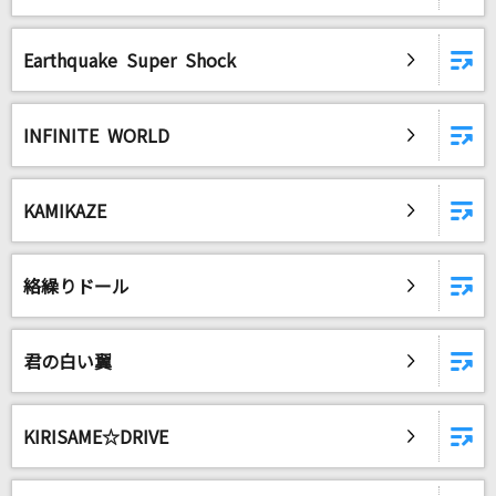
[生音]裸の勇者
Vaundy
Earthquake Super Shock
サボテンの花～ひとつ屋根の下より～
財津和夫
INFINITE WORLD
Opposite World
幽閉サテライト
KAMIKAZE
ラブソング
絡繰りドール
マルシィ
好きすぎて滅！
君の白い翼
M!LK
マオ
KIRISAME☆DRIVE
まふまふ×かいりきベア