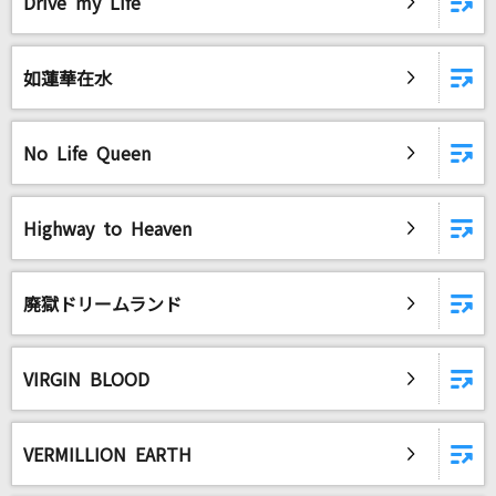
Drive my Life
如蓮華在水
No Life Queen
Highway to Heaven
廃獄ドリームランド
VIRGIN BLOOD
VERMILLION EARTH