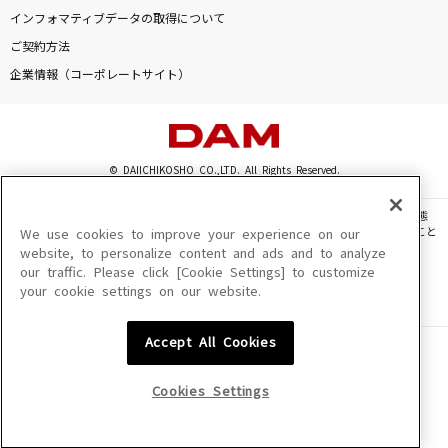
インフォマティブデータの取得について
ポケットに魔法を入れて
ご契約方法
秦 基博
企業情報（コーポレートサイト）
[生音]ブルーアンバー
back number
© DAIICHIKOSHO CO.,LTD. All Rights Reserved.
未来予想図 ～VERSION '07～
DREAMS COME TRUE
このサイトに掲載されている一切の文章・画像・写真・動画・音声等を、手段や形態
を問わず、著作権法の定める範囲を超えて無断で複製、転載、ファイル化などすること
We use cookies to improve your experience on our
を禁じます。
website, to personalize content and ads and to analyze
Bling-Bang-Bang-Born
our traffic. Please click [Cookie Settings] to customize
楽曲及びコンテンツは、機種によりご利用いただけない場合があります。
Creepy Nuts
your cookie settings on our website.
楽曲及びコンテンツの配信日、配信内容が変更になる場合があります。
楽曲によりMYリスト保存ができない場合があります。
もっと見る
Accept All Cookies
JASRAC許諾番号
6602250213Y31015 6602250112Y38026 6602250240Y31015
6602250241Y45122
Cookies Settings
DAMの新曲・ランキングなど
カラオケ最新情報をチェック！
NexTone許諾番号
ID000002945 ID000002947 ID000002937 ID000002938