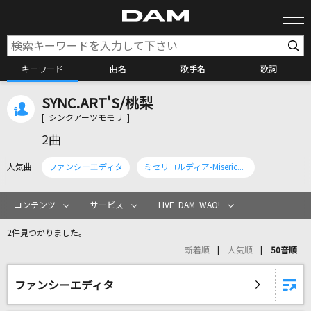
キーワード
曲名
歌手名
歌詞
SYNC.ART'S/桃梨
カラオケ検索
[ シンクアーツモモリ ]
2曲
カラオケ店舗検索
人気曲
ファンシーエディタ
ミセリコルディア-Misericordia-
カラオケリクエスト
コンテンツ
サービス
LIVE DAM WAO!
2件見つかりました。
全国りれき
新着順
人気順
50音順
リアルタイムで歌われている曲の一覧
ファンシーエディタ