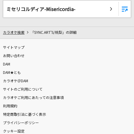
名前のない怪物
ミセリコルディア-Misericordia-
EGOIST
Climax Jump
カラオケ検索
「SYNC.ART'S/桃梨」の詳細
AAA DEN-O form
[生音]again
サイトマップ
YUI
お問い合わせ
DAM
[生音]Any
DAM★とも
Mr.Children
カラオケ＠DAM
サイトのご利用について
あなたのキスを数えましょう～You were mine
カラオケご利用にあたっての注意事項
～
利用規約
小柳ゆき
特定商取引法に基づく表示
Story
プライバシーポリシー
AI
クッキー設定