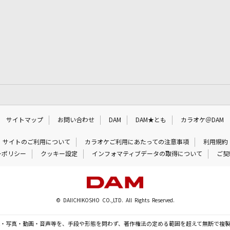
サイトマップ
お問い合わせ
DAM
DAM★とも
カラオケ＠DAM
サイトのご利用について
カラオケご利用にあたっての注意事項
利用規約
ーポリシー
クッキー設定
インフォマティブデータの取得について
ご契
© DAIICHIKOSHO CO.,LTD. All Rights Reserved.
・写真・動画・音声等を、手段や形態を問わず、著作権法の定める範囲を超えて無断で複