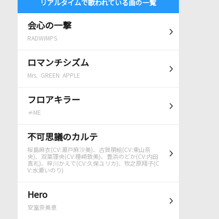
リアルタイムで歌われている曲の一覧
会心の一撃
RADWIMPS
ロマンチシズム
Mrs. GREEN APPLE
フロアキラー
≠ME
不可思議のカルテ
桜島麻衣(CV:瀬戸麻沙美)、古賀朋絵(CV:東山奈
央)、双葉理央(CV:種崎敦美)、豊浜のどか(CV:内田
真礼)、梓川かえで(CV:久保ユリカ)、牧之原翔子(C
V:水瀬いのり)
Hero
安室奈美恵