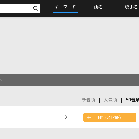
キーワード
曲名
歌手名
新着順
人気順
50音
MYリスト保存