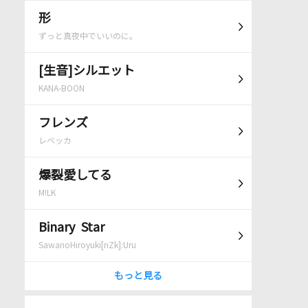
形
ずっと真夜中でいいのに。
[生音]シルエット
KANA-BOON
フレンズ
レベッカ
爆裂愛してる
M!LK
Binary Star
SawanoHiroyuki[nZk]:Uru
もっと見る