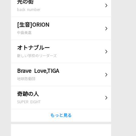
光の街
back number
[生音]ORION
中島美嘉
オトナブルー
新しい学校のリーダーズ
Brave Love,TIGA
地球防衛団
奇跡の人
SUPER EIGHT
もっと見る