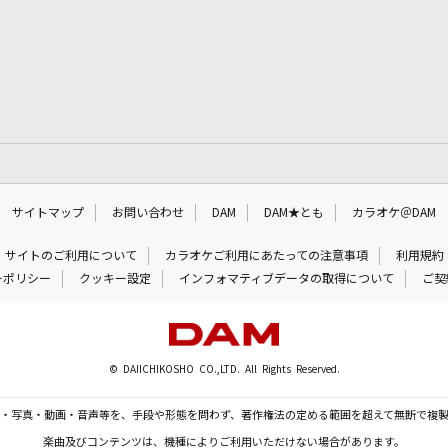
サイトマップ
お問い合わせ
DAM
DAM★とも
カラオケ＠DAM
サイトのご利用について
カラオケご利用にあたっての注意事項
利用規約
ーポリシー
クッキー設定
インフォマティブデータの取得について
ご契
© DAIICHIKOSHO CO.,LTD. All Rights Reserved.
・写真・動画・音声等を、手段や形態を問わず、著作権法の定める範囲を超えて無断で複
楽曲及びコンテンツは、機種によりご利用いただけない場合があります。