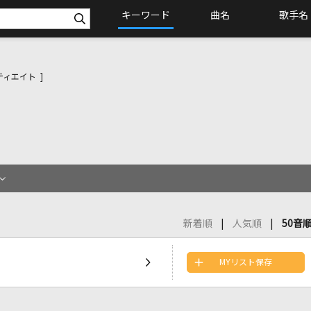
キーワード
曲名
歌手名
ィエイト ]
新着順
人気順
50音
MYリスト保存