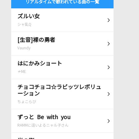
リアルタイムで歌われている曲の一覧
ズルい女
シャ乱Q
[生音]裸の勇者
Vaundy
はにかみショート
≠ME
チョコチョコ☆ラビッツレボリュ
ーション
ちょこらび
ずっと Be with you
RAMMに這いよるニャル子さん