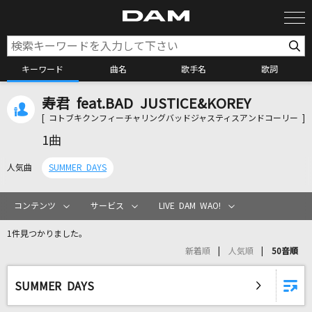
キーワード
曲名
歌手名
歌詞
寿君 feat.BAD JUSTICE&KOREY
カラオケ検索
[ コトブキクンフィーチャリングバッドジャスティスアンドコーリー ]
1曲
カラオケ店舗検索
人気曲
SUMMER DAYS
カラオケリクエスト
コンテンツ
サービス
LIVE DAM WAO!
1件見つかりました。
全国りれき
新着順
人気順
50音順
リアルタイムで歌われている曲の一覧
SUMMER DAYS