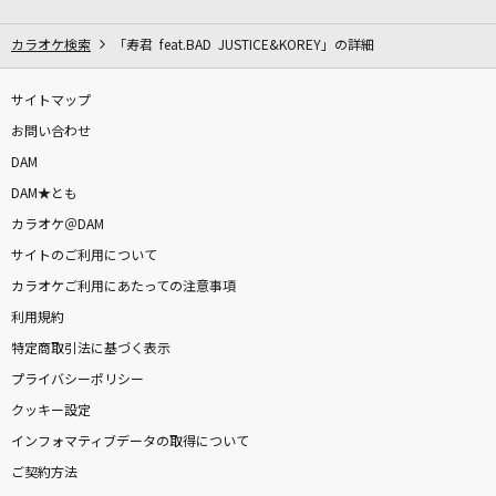
[生音]夢をかなえてドラえもん(ドラえもんアニ
メバージョン)
カラオケ検索
「寿君 feat.BAD JUSTICE&KOREY」の詳細
mao
サイトマップ
[生音]Catch the Moment
お問い合わせ
LiSA
DAM
DAM★とも
最大公約数
カラオケ＠DAM
RADWIMPS
サイトのご利用について
拍手喝采歌合
カラオケご利用にあたっての注意事項
supercell
利用規約
特定商取引法に基づく表示
空
プライバシーポリシー
BE:FIRST
クッキー設定
インフォマティブデータの取得について
lulu.
ご契約方法
Mrs. GREEN APPLE