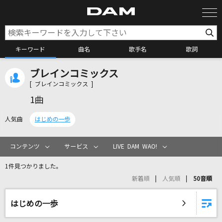
キーワード
曲名
歌手名
歌詞
ブレインコミックス
カラオケ検索
[ ブレインコミックス ]
1曲
カラオケ店舗検索
人気曲
はじめの一歩
カラオケリクエスト
コンテンツ
サービス
LIVE DAM WAO!
1件見つかりました。
全国りれき
新着順
人気順
50音順
リアルタイムで歌われている曲の一覧
はじめの一歩