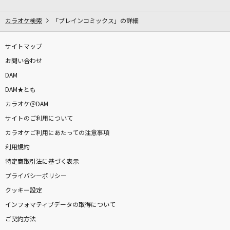
ウミユリ海底譚
n-buna feat.初音ミク
カラオケ検索
「ブレインコミックス」の詳細
メロウ
サイトマップ
須田景凪
お問い合わせ
DAM
[生音]Please Please Me,LOVE
DAM★とも
Mi-Ke
カラオケ＠DAM
サイトのご利用について
モエチャッカファイア
カラオケご利用にあたっての注意事項
弌誠
利用規約
アスノヨゾラ哨戒班
特定商取引法に基づく表示
Orangestar feat.IA
プライバシーポリシー
クッキー設定
エンドレス
インフォマティブデータの取得について
超ときめき宣伝部(ときめき宣伝部)
ご契約方法