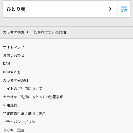
ファイトソング
ひとり雲
Eve
[生音]アイノカタチ feat.HIDE(GReeeeN)
カラオケ検索
「たかねすず」の詳細
Misia
ファンサ
サイトマップ
mona(CV:夏川椎菜)
お問い合わせ
DAM
orion
DAM★とも
米津玄師
カラオケ＠DAM
サイトのご利用について
Step and Go
カラオケご利用にあたっての注意事項
嵐(アラシ)
利用規約
特定商取引法に基づく表示
I LOVE YOU
プライバシーポリシー
尾崎豊
クッキー設定