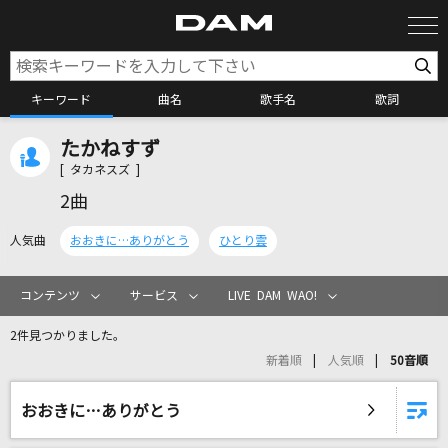
キーワード
曲名
歌手名
歌詞
たかねすず
カラオケ検索
[ タカネスズ ]
2曲
カラオケ店舗検索
人気曲
おおきに…ありがとう
ひとり雲
カラオケリクエスト
コンテンツ
サービス
LIVE DAM WAO!
2件見つかりました。
全国りれき
新着順
人気順
50音順
リアルタイムで歌われている曲の一覧
おおきに…ありがとう