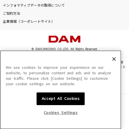
千本桜
インフォマティブデータの取得について
和楽器バンド
ご契約方法
企業情報（コーポレートサイト）
Yes! 東京
EBiDAN (恵比寿学園男子部)
REACH OUT
© DAIICHIKOSHO CO.,LTD. All Rights Reserved.
和田アキ子
このサイトに掲載されている一切の文章・画像・写真・動画・音声等を、手段や形態
を問わず、著作権法の定める範囲を超えて無断で複製、転載、ファイル化などすること
We use cookies to improve your experience on our
最高到達点(ONE PIECEアニメバージョン)
を禁じます。
website, to personalize content and ads and to analyze
SEKAI NO OWARI(世界の終わり)
our traffic. Please click [Cookie Settings] to customize
楽曲及びコンテンツは、機種によりご利用いただけない場合があります。
your cookie settings on our website.
楽曲及びコンテンツの配信日、配信内容が変更になる場合があります。
楽曲によりMYリスト保存ができない場合があります。
もっと見る
Accept All Cookies
JASRAC許諾番号
6602250213Y31015 6602250112Y38026 6602250240Y31015
DAMの新曲・ランキングなど
6602250241Y45122
カラオケ最新情報をチェック！
Cookies Settings
NexTone許諾番号
ID000002945 ID000002947 ID000002937 ID000002938