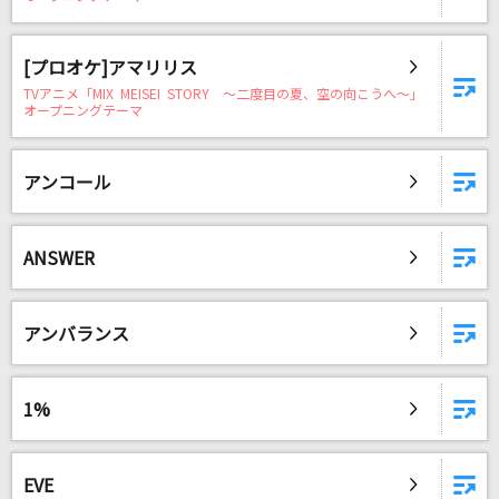
残響散歌
Aimer(エメ)
[プロオケ]アマリリス
TVアニメ「MIX MEISEI STORY ～二度目の夏、空の向こうへ～」
MOTTO
オープニングテーマ
back number
アンコール
BLOODY BULLET
Juice=Juice
ANSWER
今夜はビートに乗れない
本田美奈子
アンバランス
もっと見る
1%
DAMの新曲・ランキングなど
カラオケ最新情報をチェック！
EVE