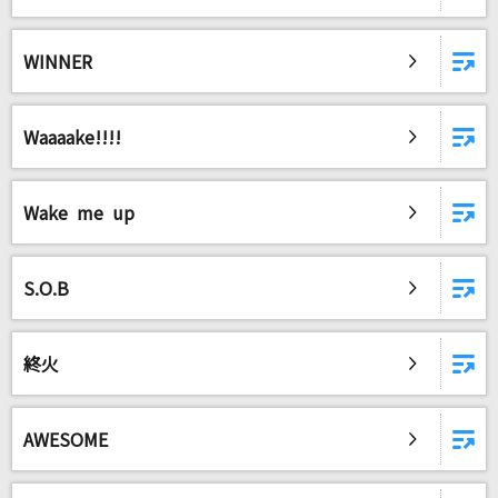
WINNER
DAMに会員登録・ログインして
カラオケをもっと楽しもう！
Waaaake!!!!
自宅でカラオケ歌い放題！
Wake me up
家族や友達と一緒に！練習にも！
S.O.B
終火
AWESOME