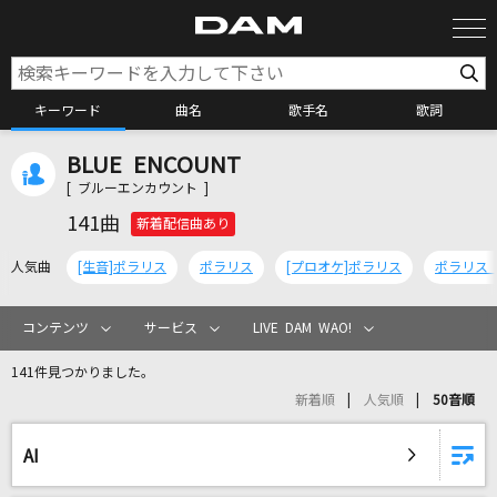
キーワード
曲名
歌手名
歌詞
BLUE ENCOUNT
カラオケ検索
[ ブルーエンカウント ]
141曲
新着配信曲あり
カラオケ店舗検索
人気曲
[生音]ポラリス
ポラリス
[プロオケ]ポラリス
カラオケリクエスト
コンテンツ
サービス
LIVE DAM WAO!
141件見つかりました。
全国りれき
新着順
人気順
50音順
リアルタイムで歌われている曲の一覧
AI