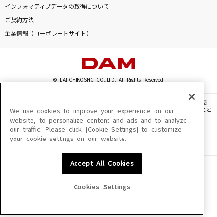
インフォマティブデータの取得について
ご契約方法
企業情報（コーポレートサイト）
© DAIICHIKOSHO CO.,LTD. All Rights Reserved.
このサイトに掲載されている一切の文章・画像・写真・動画・音声等を、手段や形態
を問わず、著作権法の定める範囲を超えて無断で複製、転載、ファイル化などすること
We use cookies to improve your experience on our
を禁じます。
website, to personalize content and ads and to analyze
our traffic. Please click [Cookie Settings] to customize
楽曲及びコンテンツは、機種によりご利用いただけない場合があります。
your cookie settings on our website.
楽曲及びコンテンツの配信日、配信内容が変更になる場合があります。
楽曲によりMYリスト保存ができない場合があります。
Accept All Cookies
JASRAC許諾番号
6602250213Y31015 6602250112Y38026 6602250240Y31015
6602250241Y45122
Cookies Settings
NexTone許諾番号
ID000002945 ID000002947 ID000002937 ID000002938