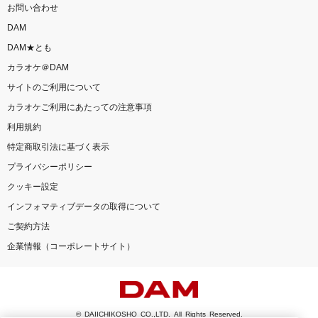
お問い合わせ
ゴールデンタイムラバー
DAM
スキマスイッチ
DAM★とも
カラオケ＠DAM
慟哭
サイトのご利用について
工藤静香
カラオケご利用にあたっての注意事項
利用規約
らしさ
特定商取引法に基づく表示
Official髭男dism
プライバシーポリシー
Habit
クッキー設定
インフォマティブデータの取得について
SEKAI NO OWARI(世界の終わり)
ご契約方法
もっと見る
企業情報（コーポレートサイト）
DAMの新曲・ランキングなど
カラオケ最新情報をチェック！
© DAIICHIKOSHO CO.,LTD. All Rights Reserved.