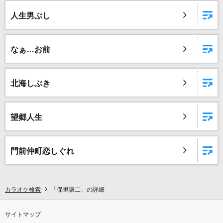
[生音]粉雪
人生男ぶし
レミオロメン
阿修羅ちゃん
なぁ…お前
Ado
[生音]さよならエレジー
北海しぶき
菅田将暉
ライラック
望郷人生
Mrs. GREEN APPLE
門前仲町恋しぐれ
風と町
Mrs. GREEN APPLE
カラオケ検索
「保里謙二」の詳細
[生音]R.Y.U.S.E.I.(LIVE TOUR 2015“BLUE PL
ANET“)
サイトマップ
三代目 J SOUL BROTHERS from EXILE TRIBE