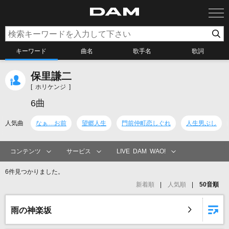
キーワード
曲名
歌手名
歌詞
保里謙二
カラオケ検索
[ ホリケンジ ]
6曲
カラオケ店舗検索
人気曲
なぁ…お前
望郷人生
門前仲町恋しぐれ
人生男ぶし
カラオケリクエスト
コンテンツ
サービス
LIVE DAM WAO!
6件見つかりました。
全国りれき
新着順
人気順
50音順
リアルタイムで歌われている曲の一覧
雨の神楽坂