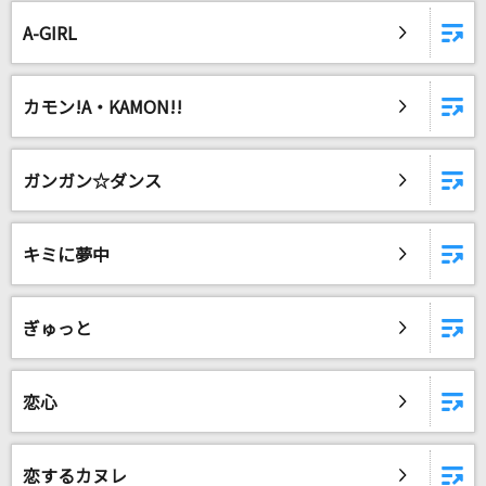
[プロオケ]もうひとつの土曜日
A-GIRL
浜田省吾
劇薬中毒
カモン!A・KAMON!!
＝LOVE
私は最強 (ウタ from ONE PIECE FILM RED)
ガンガン☆ダンス
Ado
天使も夢みる
キミに夢中
桜田淳子
ぎゅっと
君の街まで
ASIAN KUNG-FU GENERATION
恋心
[生音]I LOVE YOU
尾崎豊
恋するカヌレ