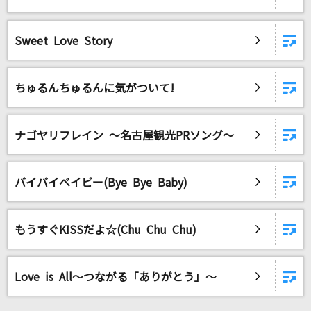
風と町
Mrs. GREEN APPLE
Sweet Love Story
MILABO
ずっと真夜中でいいのに。
ちゅるんちゅるんに気がついて!
おやすみ泣き声、さよなら歌姫
ナゴヤリフレイン ～名古屋観光PRソング～
クリープハイプ
夏目友人帳メドレー
バイバイベイビー(Bye Bye Baby)
DKオリジナルメドレー
もっと見る
もうすぐKISSだよ☆(Chu Chu Chu)
DAMの新曲・ランキングなど
カラオケ最新情報をチェック！
Love is All～つながる「ありがとう」～