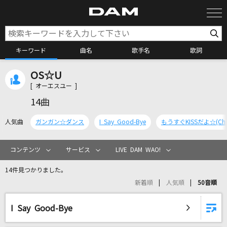
キーワード
曲名
歌手名
歌詞
OS☆U
カラオケ検索
[ オーエスユー ]
14曲
カラオケ店舗検索
人気曲
ガンガン☆ダンス
I Say Good-Bye
カラオケリクエスト
コンテンツ
サービス
LIVE DAM WAO!
14件見つかりました。
全国りれき
新着順
人気順
50音順
リアルタイムで歌われている曲の一覧
I Say Good-Bye