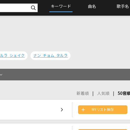
キーワード
曲名
歌手名
ルラ シェイク
ナン チョム タルラ
新着順
人気順
50音
MYリスト保存