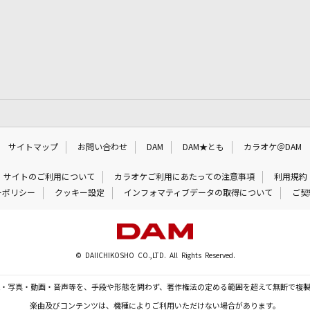
サイトマップ
お問い合わせ
DAM
DAM★とも
カラオケ＠DAM
サイトのご利用について
カラオケご利用にあたっての注意事項
利用規約
ーポリシー
クッキー設定
インフォマティブデータの取得について
ご契
© DAIICHIKOSHO CO.,LTD. All Rights Reserved.
・写真・動画・音声等を、手段や形態を問わず、著作権法の定める範囲を超えて無断で複
楽曲及びコンテンツは、機種によりご利用いただけない場合があります。