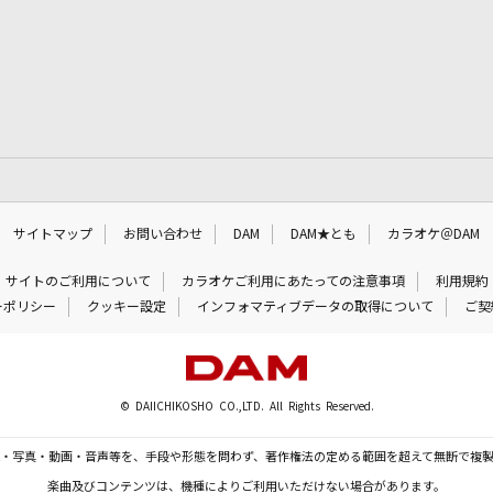
サイトマップ
お問い合わせ
DAM
DAM★とも
カラオケ＠DAM
サイトのご利用について
カラオケご利用にあたっての注意事項
利用規約
ーポリシー
クッキー設定
インフォマティブデータの取得について
ご契
© DAIICHIKOSHO CO.,LTD. All Rights Reserved.
・写真・動画・音声等を、手段や形態を問わず、著作権法の定める範囲を超えて無断で複
楽曲及びコンテンツは、機種によりご利用いただけない場合があります。