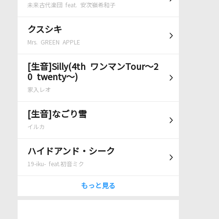
未来古代楽団 feat. 安次嶺希和子
クスシキ
Mrs. GREEN APPLE
[生音]Silly(4th ワンマンTour～2
0 twenty～)
家入レオ
[生音]なごり雪
イルカ
ハイドアンド・シーク
19-iku- feat.初音ミク
もっと見る