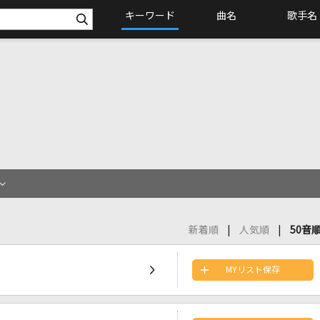
キーワード
曲名
歌手名
新着順
人気順
50音
MYリスト保存