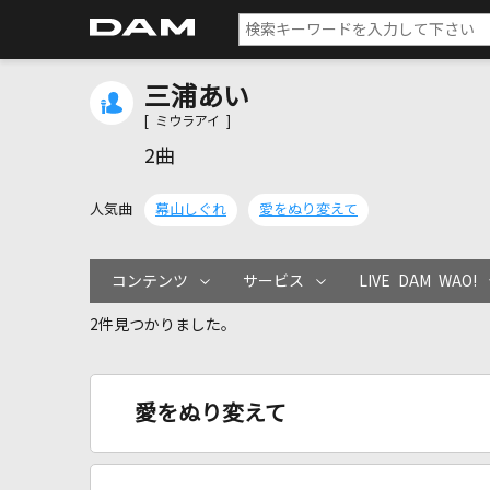
三浦あい
[ ミウラアイ ]
2曲
人気曲
幕山しぐれ
愛をぬり変えて
コンテンツ
サービス
LIVE DAM WAO!
2件見つかりました。
愛をぬり変えて