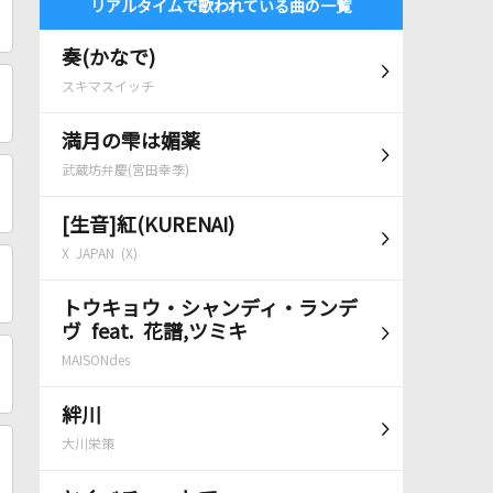
リアルタイムで歌われている曲の一覧
奏(かなで)
スキマスイッチ
満月の雫は媚薬
武蔵坊弁慶(宮田幸季)
[生音]紅(KURENAI)
X JAPAN (X)
トウキョウ・シャンディ・ランデ
ヴ feat. 花譜,ツミキ
MAISONdes
絆川
大川栄策