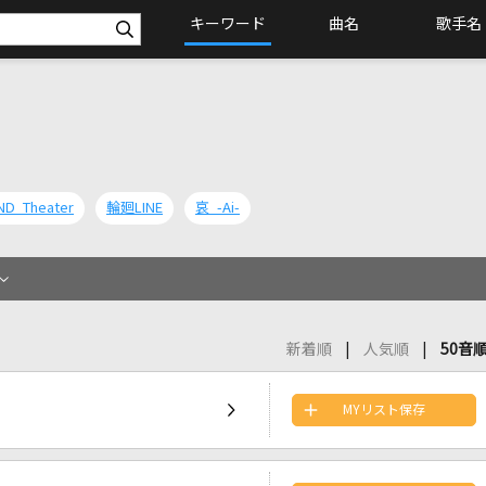
キーワード
曲名
歌手名
ND Theater
輪廻LINE
哀 -Ai-
新着順
人気順
50音
MYリスト保存