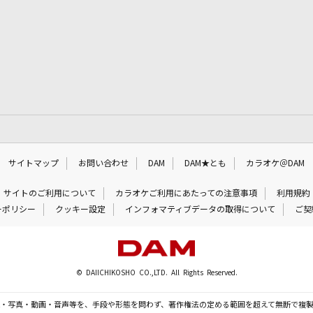
サイトマップ
お問い合わせ
DAM
DAM★とも
カラオケ＠DAM
サイトのご利用について
カラオケご利用にあたっての注意事項
利用規約
ーポリシー
クッキー設定
インフォマティブデータの取得について
ご契
© DAIICHIKOSHO CO.,LTD. All Rights Reserved.
・写真・動画・音声等を、手段や形態を問わず、著作権法の定める範囲を超えて無断で複