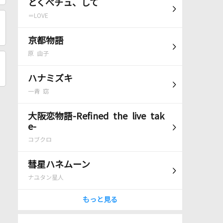
とくべチュ、して
＝LOVE
京都物語
原 由子
ハナミズキ
一青 窈
大阪恋物語-Refined the live tak
e-
コブクロ
彗星ハネムーン
ナユタン星人
もっと見る