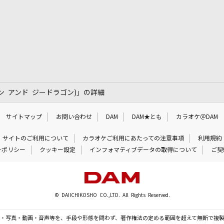
 アンド ジードラゴン)」の詳細
サイトマップ
お問い合わせ
DAM
DAM★とも
カラオケ＠DAM
サイトのご利用について
カラオケご利用にあたっての注意事項
利用規約
ーポリシー
クッキー設定
インフォマティブデータの取得について
ご契
© DAIICHIKOSHO CO.,LTD. All Rights Reserved.
・写真・動画・音声等を、手段や形態を問わず、著作権法の定める範囲を超えて無断で複