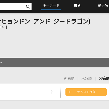
キーワード
曲名
歌手名
ヒョンドン アンド ジードラゴン)
ン ]
新着順
人気順
50音
MYリスト保存