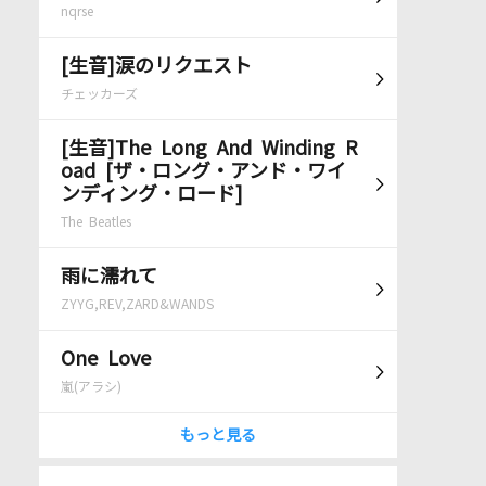
nqrse
[生音]涙のリクエスト
チェッカーズ
[生音]The Long And Winding R
oad [ザ・ロング・アンド・ワイ
ンディング・ロード]
The Beatles
雨に濡れて
ZYYG,REV,ZARD&WANDS
One Love
嵐(アラシ)
もっと見る