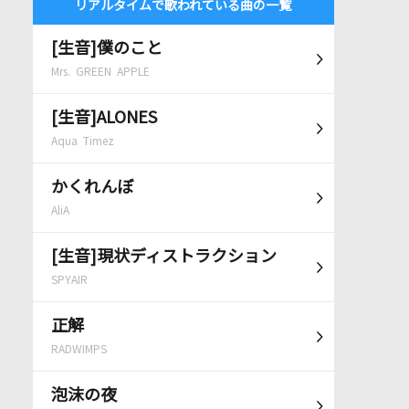
リアルタイムで歌われている曲の一覧
[生音]僕のこと
Mrs. GREEN APPLE
[生音]ALONES
Aqua Timez
かくれんぼ
AliA
[生音]現状ディストラクション
SPYAIR
正解
RADWIMPS
泡沫の夜