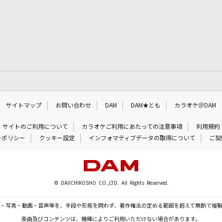
サイトマップ
お問い合わせ
DAM
DAM★とも
カラオケ＠DAM
サイトのご利用について
カラオケご利用にあたっての注意事項
利用規約
ーポリシー
クッキー設定
インフォマティブデータの取得について
ご契
© DAIICHIKOSHO CO.,LTD. All Rights Reserved.
・写真・動画・音声等を、手段や形態を問わず、著作権法の定める範囲を超えて無断で複
楽曲及びコンテンツは、機種によりご利用いただけない場合があります。