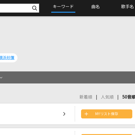
キーワード
曲名
歌手名
横浜砂簾
新着順
人気順
50音
MYリスト保存