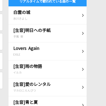
リアルタイムで歌われている曲の一覧
白雲の城
氷川きよし
[生音]明日への手紙
手嶌 葵
Lovers Again
EXILE
[生音]雨の物語
イルカ
[生音]愛のレンタル
マカロニえんぴつ
[生音]青と夏