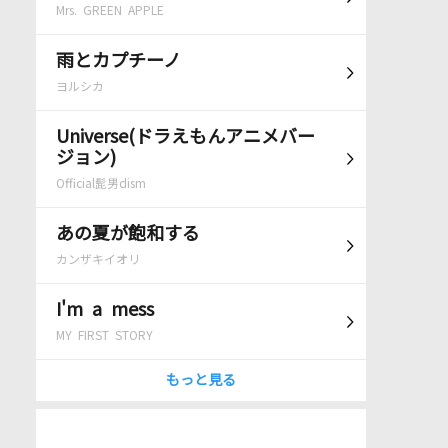
Mrs. GREEN APPLE
雨とカプチーノ
ヨルシカ
Universe(ドラえもんアニメバー
ジョン)
Official髭男dism
あの夏が飽和する
カンザキイオリ
I'm a mess
MY FIRST STORY
もっと見る