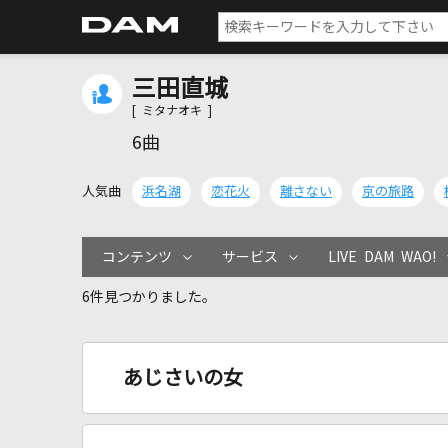
三田直城
[ ミタナオキ ]
6曲
人気曲
浜名湖
恋花火
離さない
京の旅路
コンテンツ
サービス
LIVE DAM WAO!
6件見つかりました。
あじさいの女