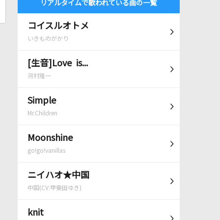
リアルタイムで歌われている曲の一覧
コイスルオトメ
いきものがかり
[生音]Love is...
河村隆一
Simple
Mr.Children
Moonshine
go!go!vanillas
ニイハオ★中国
中国(CV:甲斐田ゆき)
knit