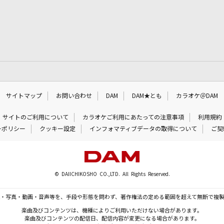
サイトマップ
お問い合わせ
DAM
DAM★とも
カラオケ＠DAM
サイトのご利用について
カラオケご利用にあたっての注意事項
利用規約
ーポリシー
クッキー設定
インフォマティブデータの取得について
ご契
© DAIICHIKOSHO CO.,LTD. All Rights Reserved.
・写真・動画・音声等を、手段や形態を問わず、著作権法の定める範囲を超えて無断で複
楽曲及びコンテンツは、機種によりご利用いただけない場合があります。
楽曲及びコンテンツの配信日、配信内容が変更になる場合があります。