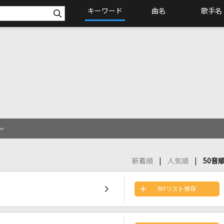
キーワード
曲名
歌手名
新着順
人気順
50音
MYリスト保存