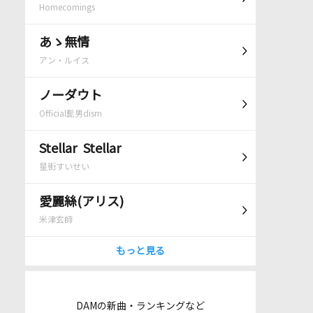
Homecomings
あゝ無情
アン・ルイス
ノーダウト
Official髭男dism
Stellar Stellar
星街すいせい
愛麗絲(アリス)
米津玄師
もっと見る
DAMの新曲・ランキングなど