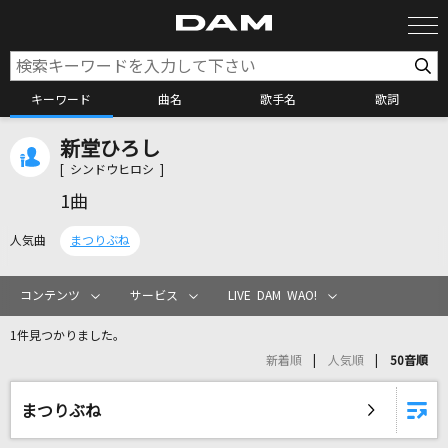
キーワード
曲名
歌手名
歌詞
新堂ひろし
カラオケ検索
[ シンドウヒロシ ]
1曲
カラオケ店舗検索
人気曲
まつりぶね
カラオケリクエスト
コンテンツ
サービス
LIVE DAM WAO!
1件見つかりました。
全国りれき
新着順
人気順
50音順
リアルタイムで歌われている曲の一覧
まつりぶね