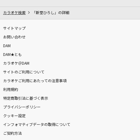
いつかこの涙が
Little Glee Monster
カラオケ検索
「新堂ひろし」の詳細
続・くだらない唄
サイトマップ
BUMP OF CHICKEN
お問い合わせ
DAM
All Falls Down feat. Juliander [オール・フォ
DAM★とも
ールズ・ダウン]
カラオケ＠DAM
Alan Walker, Noah Cyrus & Digital Farm Animals
サイトのご利用について
CHEERS
カラオケご利用にあたっての注意事項
Mrs. GREEN APPLE
利用規約
特定商取引法に基づく表示
[生音]やってみよう
プライバシーポリシー
WANIMA
クッキー設定
インフォマティブデータの取得について
オトノケ
ご契約方法
Creepy Nuts