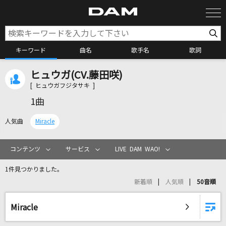
キーワード
曲名
歌手名
歌詞
ヒュウガ(CV.藤田咲)
カラオケ検索
[ ヒュウガフジタサキ ]
1曲
カラオケ店舗検索
人気曲
Miracle
カラオケリクエスト
コンテンツ
サービス
LIVE DAM WAO!
1件見つかりました。
全国りれき
新着順
人気順
50音順
リアルタイムで歌われている曲の一覧
Miracle