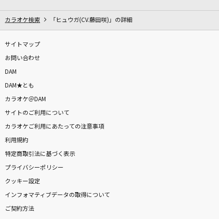
情熱
WEST.
カラオケ検索
「ヒュウガ(CV.藤田咲)」の詳細
まほろばアスタリスク
サイトマップ
≠ME
お問い合わせ
DAM
メランコリーキッチン
DAM★とも
米津玄師
カラオケ＠DAM
サイトのご利用について
[生音]ff(フォルティシモ)
カラオケご利用にあたっての注意事項
ハウンド・ドッグ
利用規約
[生音]蕾
特定商取引法に基づく表示
コブクロ
プライバシーポリシー
クッキー設定
[生音]星座になれたら
インフォマティブデータの取得について
結束バンド
ご契約方法