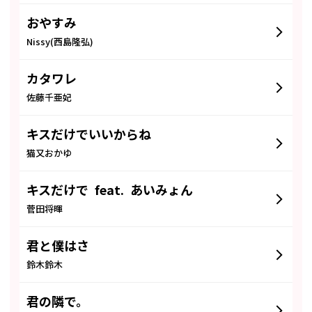
おやすみ
Nissy(西島隆弘)
カタワレ
佐藤千亜妃
キスだけでいいからね
猫又おかゆ
キスだけで feat. あいみょん
菅田将暉
君と僕はさ
鈴木鈴木
君の隣で。