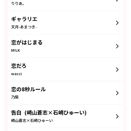
りりあ。
ギャラリエ
天月-あまつき-
恋がはじまる
M!LK
恋だろ
wacci
恋の8秒ルール
乃紫
告白 (崎山蒼志×石崎ひゅーい)
崎山蒼志×石崎ひゅーい