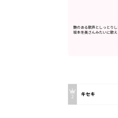
艶のある歌声としっとりし
坂本冬美さんみたいに歌え
キセキ
2