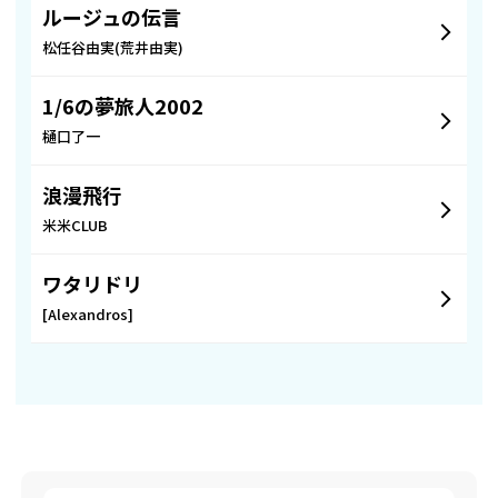
ルージュの伝言
松任谷由実(荒井由実)
1/6の夢旅人2002
樋口了一
浪漫飛行
米米CLUB
ワタリドリ
[Alexandros]