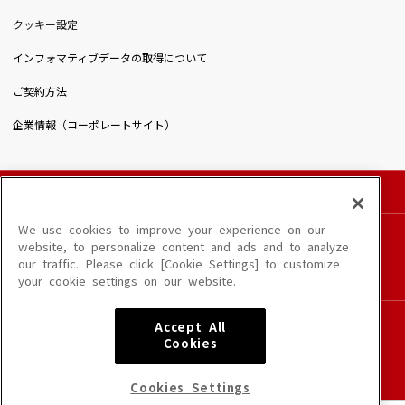
クッキー設定
インフォマティブデータの取得について
ご契約方法
企業情報（コーポレートサイト）
© DAIICHIKOSHO CO.,LTD. All Rights Reserved.
このサイトに掲載されている一切の文章・画像・写真・動画・音声等を、手段や形態を
We use cookies to improve your experience on our
問わず、著作権法の定める範囲を超えて無断で複製、転載、ファイル化などすることを
website, to personalize content and ads and to analyze
禁じます。
our traffic. Please click [Cookie Settings] to customize
楽曲及びコンテンツは、端末や配信状況によりご利用いただけない場合があります。
your cookie settings on our website.
楽曲によりMYリスト保存ができない場合があります。
JASRAC許諾番号
Accept All
6602250213Y31015 6602250112Y38026 6602250240Y31015
Cookies
6602250241Y45122
NexTone許諾番号
Cookies Settings
ID000002945 ID000002947 ID000002937 ID000002938