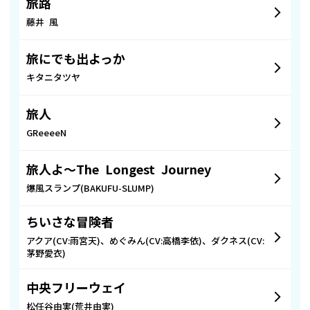
旅路
藤井 風
旅にでも出よっか
キタニタツヤ
旅人
GReeeeN
旅人よ～The Longest Journey
爆風スランプ(BAKUFU-SLUMP)
ちいさな冒険者
アクア(CV:雨宮天)、めぐみん(CV:高橋李依)、ダクネス(CV:
茅野愛衣)
中央フリーウェイ
松任谷由実(荒井由実)