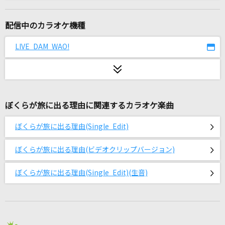
[生音]烈車戦隊トッキュウジャー
伊勢大貴
配信中のカラオケ機種
[生音]メロディー
LIVE DAM WAO!
玉置浩二
[生音]狂乱 Hey Kids!!
THE ORAL CIGARETTES
ぼくらが旅に出る理由に関連するカラオケ楽曲
SOUL LOVE
ぼくらが旅に出る理由(Single Edit)
GLAY
ぼくらが旅に出る理由(ビデオクリップバージョン)
BORN TO BE
PRODUCE 101 JAPAN 新世界
ぼくらが旅に出る理由(Single Edit)(生音)
街(Single version)
SOPHIA