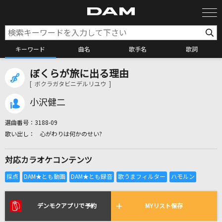
キーワード
曲名
歌手名
歌詞
ぼくらが旅に出る理由
カラオケ検索
[ ボクラガタビニデルリユウ ]
小沢健二
カラオケ店舗検索
選曲番号：
3188-09
心がわりは何かのせい?
カラオケリクエスト
対応カラオケコンテンツ
全国りれき
リアルタイムで歌われている曲の一覧
デンモクアプリで予約
MYリスト保存