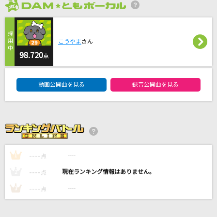
らしさ
2026年8月度
SUPER BEAVER
こうやま
さん
SAKE OF LOVE
98.720
点
[ALKALOID & Crazy:B]天城一彩(CV.梶原岳人)、白鳥藍良(CV.天崎滉平)、
礼瀬マヨイ(CV.重松千晴)、風早巽(CV.中澤まさとも)、天城燐音(CV.阿座
上洋平)、HiMERU(CV.笠間淳)、桜河こはく(CV.海渡翼)、椎名ニキ(CV.山口
DAM★ともボーカルエントリーランキング
智広)
動画公開曲を見る
録音公開曲を見る
Pretender
Official髭男dism
[生音]Survivor
BLUE ENCOUNT
----
----
1
点
----
----
もっと見る
2
点
----
----
3
点
DAMの新曲・ランキングなど
カラオケ最新情報をチェック！