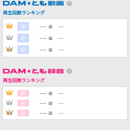
再生回数ランキング
----
1
----
回
DAMに会員登録・ログインして
カラオケをもっと楽しもう！
----
2
----
回
----
3
----
回
自宅でカラオケ歌い放題！
家族や友達と一緒に！練習にも！
再生回数ランキング
----
1
----
回
----
2
----
回
----
3
----
回