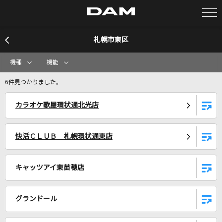
札幌市東区
カラオケ検索
機種
機能
カラオケ店舗検索
6件見つかりました。
カラオケ歌屋環状通北光店
カラオケリクエスト
快活ＣＬＵＢ 札幌環状通東店
全国りれき
キャッツアイ東苗穂店
リアルタイムで歌われている曲の一覧
アイシティ
グランドール
Chevon