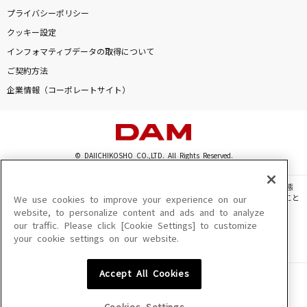
プライバシーポリシー
[生音]はまぐりボンバー
クッキー設定
矢島美容室
インフォマティブデータの取得について
[生音]THE HERO !! ～怒れる拳に火をつけろ～
ご契約方法
(JAM Project 15th Anniversary Premium LIV
企業情報（コーポレートサイト）
E THE STRONGER'S PARTY)
JAM Project
好きすぎて滅！
© DAIICHIKOSHO CO.,LTD. All Rights Reserved.
M!LK
このサイトに掲載されている一切の文章・画像・写真・動画・音声等を、手段や形態
を問わず、著作権法の定める範囲を超えて無断で複製、転載、ファイル化などすること
We use cookies to improve your experience on our
もっと見る
を禁じます。
website, to personalize content and ads and to analyze
our traffic. Please click [Cookie Settings] to customize
楽曲及びコンテンツは、機種によりご利用いただけない場合があります。
your cookie settings on our website.
楽曲及びコンテンツの配信日、配信内容が変更になる場合があります。
DAMの新曲・ランキングなど
楽曲によりMYリスト保存ができない場合があります。
カラオケ最新情報をチェック！
Accept All Cookies
JASRAC許諾番号
6602250213Y31015 6602250112Y38026 6602250240Y31015
6602250241Y45122