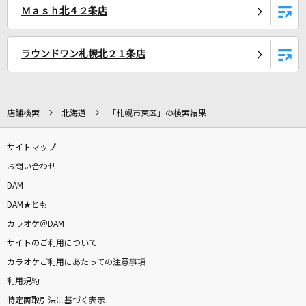
Ｍａｓｈ北４２条店
ゴミ人間、俺
ヤングスキニー
ラウンドワン札幌北２１条店
[生音]ちりぬるを
市川由紀乃
店舗検索
北海道
「札幌市東区」の検索結果
青のすみか
キタニタツヤ
サイトマップ
お問い合わせ
[生音]ハッピーエンド
DAM
back number
DAM★とも
旅路
カラオケ＠DAM
藤井 風
サイトのご利用について
カラオケご利用にあたっての注意事項
今夜月の見える丘に
利用規約
B'z
特定商取引法に基づく表示