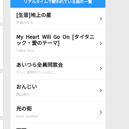
リアルタイムで歌われている曲の一覧
[生音]地上の星
中島みゆき
My Heart Will Go On [タイタニ
ック・愛のテーマ]
Celine Dion
あいつら全員同窓会
ずっと真夜中でいいのに。
おんじい
西山琳久
光の街
back number