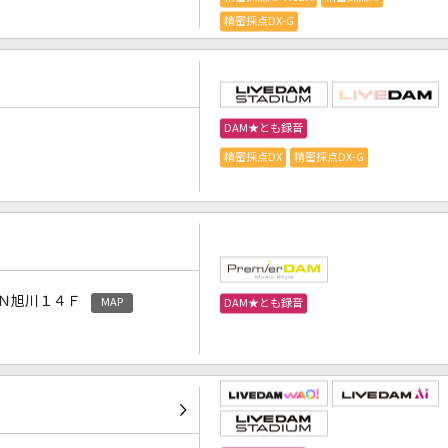
精密採点DX-G
DAM★とも録音
精密採点DX
精密採点DX-G
Ｎ旭川１４Ｆ
MAP
DAM★とも録音