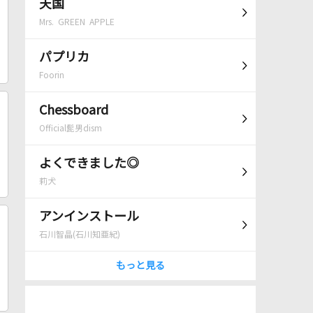
天国
Mrs. GREEN APPLE
パプリカ
Foorin
Chessboard
Official髭男dism
よくできました◎
莉犬
アンインストール
石川智晶(石川知亜紀)
もっと見る