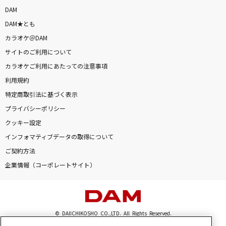
ギブス
DAM
椎名林檎
DAM★とも
カラオケ＠DAM
FLAGS
サイトのご利用について
T.M.Revolution
カラオケご利用にあたっての注意事項
利用規約
[オリカラ]世界が終るまでは… 1994/6/22渋谷
特定商取引法に基づく表示
公会堂
プライバシーポリシー
WANDS
クッキー設定
天国
インフォマティブデータの取得について
Mrs. GREEN APPLE
ご契約方法
企業情報（コーポレートサイト）
突然
FIELD OF VIEW(the FIELD OF VIEW)
旅路
© DAIICHIKOSHO CO.,LTD. All Rights Reserved.