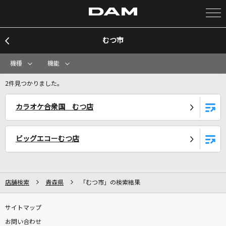
むつ市
カラオケ検索
機種
機能
カラオケ店舗検索
2件見つかりました。
カラオケ合衆国 むつ店
カラオケリクエスト
ビッグエコーむつ店
全国りれき
リアルタイムで歌われている曲の一覧
店舗検索
青森県
「むつ市」の検索結果
劇薬中毒
サイトマップ
＝LOVE
お問い合わせ