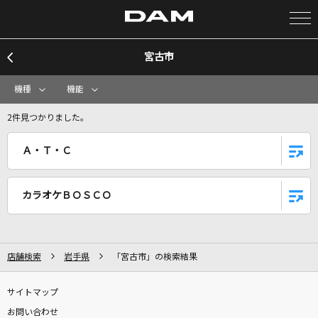
宮古市
カラオケ検索
機種
機能
カラオケ店舗検索
2件見つかりました。
Ａ・Ｔ・Ｃ
カラオケリクエスト
カラオケＢＯＳＣＯ
全国りれき
リアルタイムで歌われている曲の一覧
店舗検索
岩手県
「宮古市」の検索結果
ビリミリオン
サイトマップ
優里
お問い合わせ