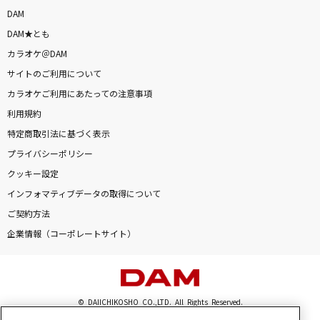
[生音]NAO
DAM
HY
DAM★とも
カラオケ＠DAM
[生音]白い恋人達
サイトのご利用について
桑田佳祐
カラオケご利用にあたっての注意事項
利用規約
[生音]シンデレラボーイ
特定商取引法に基づく表示
Saucy Dog
プライバシーポリシー
クッキー設定
[生音]白い恋人達
インフォマティブデータの取得について
桑田佳祐
ご契約方法
カブトムシ
企業情報（コーポレートサイト）
aiko
[生音]今日もサクラ舞う暁に
© DAIICHIKOSHO CO.,LTD. All Rights Reserved.
CHiCO with HoneyWorks