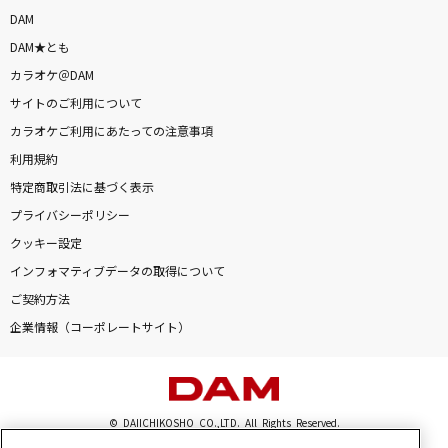
uncertain memory(UNPLUGGED Ver.)
DAM
GACKT(Gackt)
DAM★とも
カラオケ＠DAM
くるみ
サイトのご利用について
Mr.Children
カラオケご利用にあたっての注意事項
利用規約
[生音]TSUNAMI
特定商取引法に基づく表示
サザンオールスターズ
プライバシーポリシー
クッキー設定
京都物語
インフォマティブデータの取得について
原 由子
ご契約方法
愛を伝えたいだとか
企業情報（コーポレートサイト）
あいみょん
抱きしめたい
© DAIICHIKOSHO CO.,LTD. All Rights Reserved.
Mr.Children