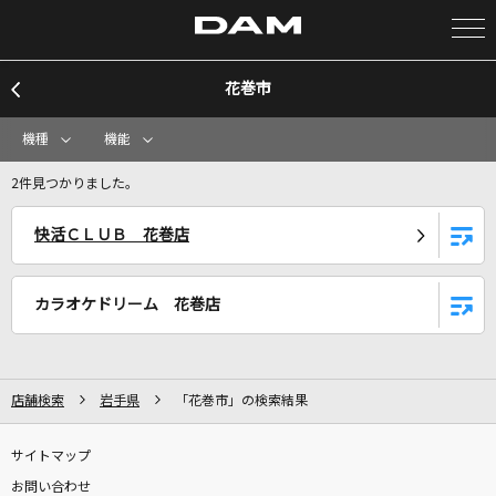
花巻市
カラオケ検索
機種
機能
カラオケ店舗検索
2件見つかりました。
快活ＣＬＵＢ 花巻店
カラオケリクエスト
カラオケドリーム 花巻店
全国りれき
リアルタイムで歌われている曲の一覧
店舗検索
岩手県
「花巻市」の検索結果
風
サイトマップ
コブクロ
お問い合わせ