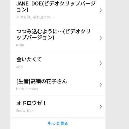
JANE DOE(ビデオクリップバージ
ョン)
米津玄師, 宇多田ヒカル
つつみ込むように…(ビデオクリ
ップバージョン)
Misia
会いたくて
Ado
[生音]高嶺の花子さん
back number
オドロウゼ！
Snow Man
もっと見る