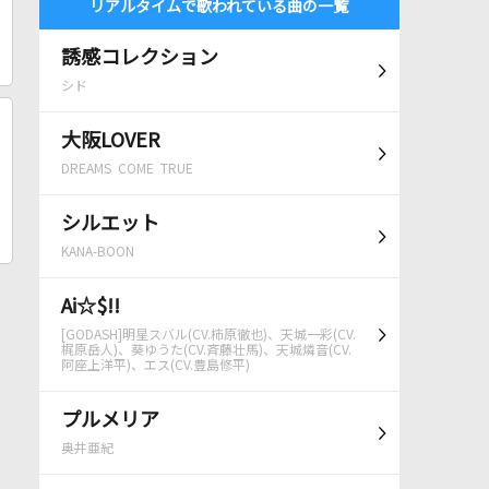
リアルタイムで歌われている曲の一覧
誘感コレクション
シド
大阪LOVER
DREAMS COME TRUE
シルエット
KANA-BOON
Ai☆$!!
[GODASH]明星スバル(CV.柿原徹也)、天城一彩(CV.
梶原岳人)、葵ゆうた(CV.斉藤壮馬)、天城燐音(CV.
阿座上洋平)、エス(CV.豊島修平)
プルメリア
奥井亜紀