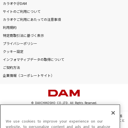
カラオケ＠DAM
[生音]紋白蝶 feat. 石原慎也 (Saucy Dog)
サイトのご利用について
東京スカパラダイスオーケストラ
カラオケご利用にあたっての注意事項
[生音]蝶々結び
利用規約
Aimer(エメ)
特定商取引法に基づく表示
プライバシーポリシー
鳥籠の少年
クッキー設定
森口博子
インフォマティブデータの取得について
ご契約方法
睡蓮花
企業情報（コーポレートサイト）
湘南乃風
[プロオケ]桜
コブクロ
© DAIICHIKOSHO CO.,LTD. All Rights Reserved.
Never Let It Go
このサイトに掲載されている一切の文章・画像・写真・動画・音声等を、手段や形態
を問わず、著作権法の定める範囲を超えて無断で複製、転載、ファイル化などすること
We use cookies to improve your experience on our
ASCA
を禁じます。
website, to personalize content and ads and to analyze