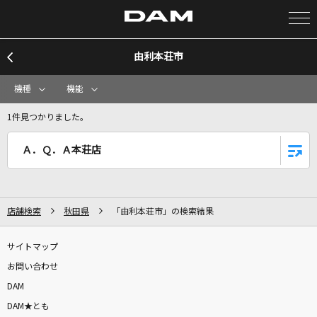
由利本荘市
カラオケ検索
機種
機能
カラオケ店舗検索
1件見つかりました。
Ａ．Ｑ．Ａ本荘店
カラオケリクエスト
全国りれき
店舗検索
秋田県
「由利本荘市」の検索結果
リアルタイムで歌われている曲の一覧
サイトマップ
お問い合わせ
Love Situation
DAM
嵐(アラシ)
DAM★とも