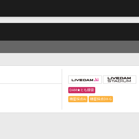
DAM★とも録音
精密採点Ai
精密採点DX-G