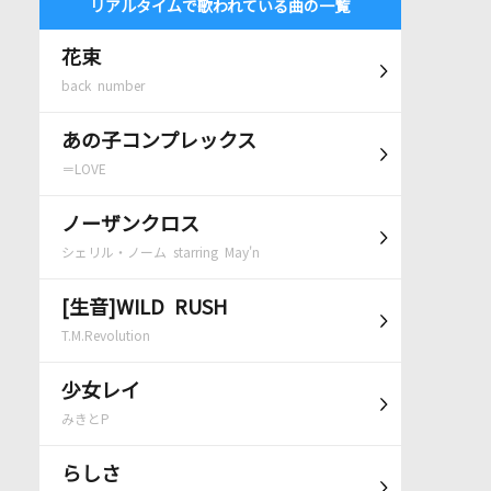
リアルタイムで歌われている曲の一覧
花束
back number
あの子コンプレックス
＝LOVE
ノーザンクロス
シェリル・ノーム starring May'n
[生音]WILD RUSH
T.M.Revolution
少女レイ
みきとP
らしさ