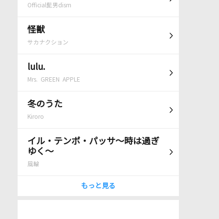
Official髭男dism
怪獣
サカナクション
lulu.
Mrs. GREEN APPLE
冬のうた
Kiroro
イル・テンポ・パッサ～時は過ぎ
ゆく～
風輪
もっと見る