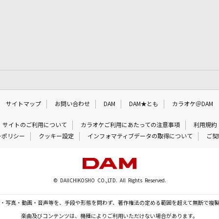
サイトマップ
お問い合わせ
DAM
DAM★とも
カラオケ＠DAM
サイトのご利用について
カラオケご利用にあたっての注意事項
利用規約
ーポリシー
クッキー設定
インフォマティブデータの取得について
ご契
© DAIICHIKOSHO CO.,LTD. All Rights Reserved.
・写真・動画・音声等を、手段や形態を問わず、著作権法の定める範囲を超えて無断で複
楽曲及びコンテンツは、機種によりご利用いただけない場合があります。