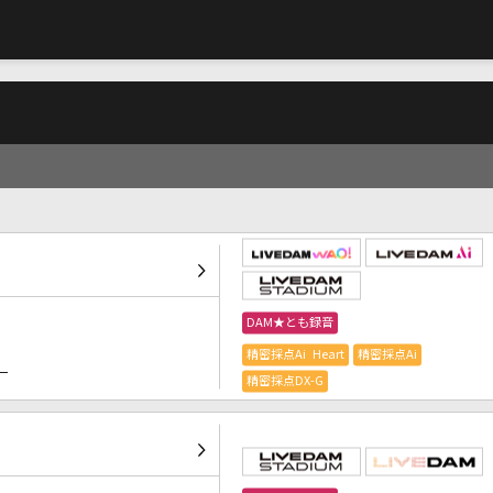
DAM★とも録音
精密採点Ai Heart
精密採点Ai
）
精密採点DX-G