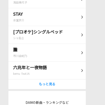
浅田美代子
STAY
氷室京介
[プロオケ]シングルベッド
シャ乱Q
朧
市川由紀乃
六兆年と一夜物語
kemu feat.IA
もっと見る
DAMの新曲・ランキングなど