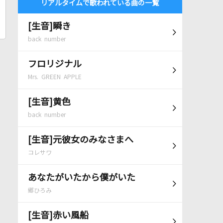
リアルタイムで歌われている曲の一覧
[生音]瞬き
back number
フロリジナル
Mrs. GREEN APPLE
[生音]黄色
back number
[生音]元彼女のみなさまへ
コレサワ
あなたがいたから僕がいた
郷ひろみ
[生音]赤い風船