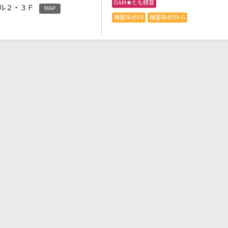
DAM★とも録音
ル２・３Ｆ
MAP
精密採点DX
精密採点DX-G