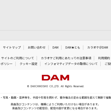
サイトマップ
お問い合わせ
DAM
DAM★とも
カラオケ＠DAM
サイトのご利用について
カラオケご利用にあたっての注意事項
利用規約
ーポリシー
クッキー設定
インフォマティブデータの取得について
ご契
© DAIICHIKOSHO CO.,LTD. All Rights Reserved.
・写真・動画・音声等を、手段や形態を問わず、著作権法の定める範囲を超えて無断で複
楽曲及びコンテンツは、機種によりご利用いただけない場合があります。
楽曲及びコンテンツの配信日、配信内容が変更になる場合があります。