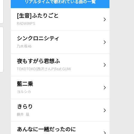
リアルタイムで歌われている曲の一覧
[生音]ふたりごと
RADWIMPS
シンクロニシティ
乃木坂46
夜もすがら君想ふ
TOKOTOKO(西沢さんP)feat.GUMI
藍二乗
ヨルシカ
きらり
藤井 風
あんなに一緒だったのに