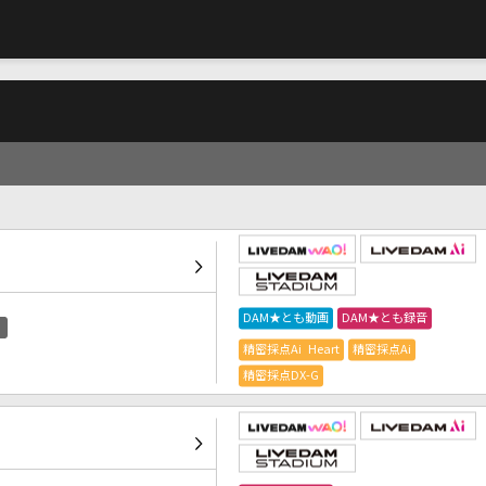
DAM★とも動画
DAM★とも録音
精密採点Ai Heart
精密採点Ai
精密採点DX-G