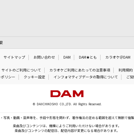
果
サイトマップ
お問い合わせ
DAM
DAM★とも
カラオケ＠DAM
サイトのご利用について
カラオケご利用にあたっての注意事項
利用規約
ーポリシー
クッキー設定
インフォマティブデータの取得について
ご契
© DAIICHIKOSHO CO.,LTD. All Rights Reserved.
・写真・動画・音声等を、手段や形態を問わず、著作権法の定める範囲を超えて無断で複
楽曲及びコンテンツは、機種によりご利用いただけない場合があります。
楽曲及びコンテンツの配信日、配信内容が変更になる場合があります。