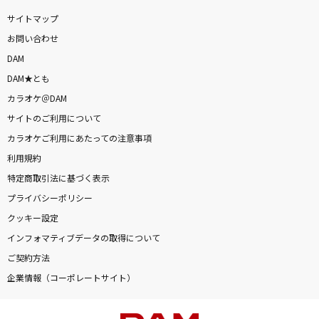
ささやかなレジスタンス
サイトマップ
荻野目洋子
お問い合わせ
DAM
花になって
DAM★とも
緑黄色社会
カラオケ＠DAM
サイトのご利用について
楓
カラオケご利用にあたっての注意事項
スピッツ
利用規約
ベテルギウス
特定商取引法に基づく表示
優里
プライバシーポリシー
クッキー設定
オー！リバル
インフォマティブデータの取得について
ポルノグラフィティ
ご契約方法
企業情報（コーポレートサイト）
不可幸力
Vaundy