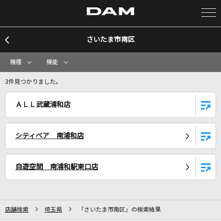
さいたま市南区
カラオケ検索
機種
機能
カラオケ店舗検索
3件見つかりました。
ＡＬＬ武蔵浦和店
カラオケリクエスト
シティベア 南浦和店
全国りれき
自遊空間 南浦和駅東口店
リアルタイムで歌われている曲の一覧
抱きしめたい
Mr.Children
店舗検索
埼玉県
「さいたま市南区」の検索結果