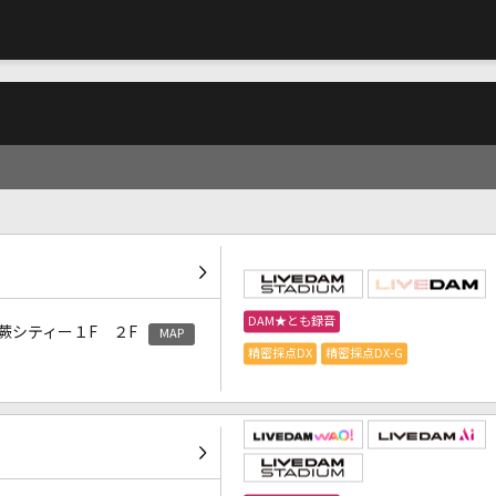
DAM★とも録音
蕨シティー１F ２F
MAP
精密採点DX
精密採点DX-G