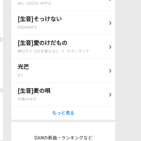
Mrs. GREEN APPLE
[生音]そっけない
RADWIMPS
[生音]愛のけだもの
神はサイコロを振らない × キタニタツヤ
光芒
B'z
[生音]麦の唄
中島みゆき
もっと見る
DAMの新曲・ランキングなど