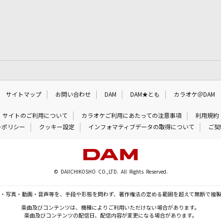
サイトマップ
お問い合わせ
DAM
DAM★とも
カラオケ＠DAM
サイトのご利用について
カラオケご利用にあたっての注意事項
利用規約
ーポリシー
クッキー設定
インフォマティブデータの取得について
ご契
© DAIICHIKOSHO CO.,LTD. All Rights Reserved.
・写真・動画・音声等を、手段や形態を問わず、著作権法の定める範囲を超えて無断で複
楽曲及びコンテンツは、機種によりご利用いただけない場合があります。
楽曲及びコンテンツの配信日、配信内容が変更になる場合があります。