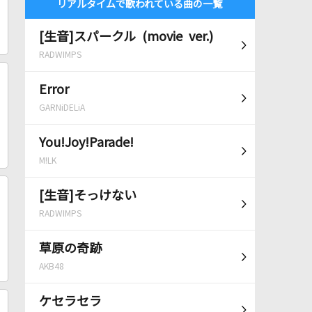
リアルタイムで歌われている曲の一覧
[生音]スパークル (movie ver.)
RADWIMPS
Error
GARNiDELiA
You!Joy!Parade!
M!LK
[生音]そっけない
RADWIMPS
草原の奇跡
AKB48
ケセラセラ