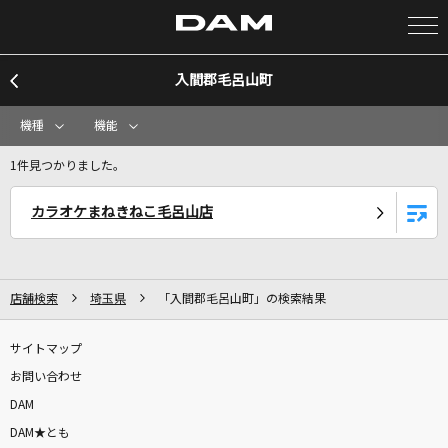
入間郡毛呂山町
カラオケ検索
機種
機能
カラオケ店舗検索
1件見つかりました。
カラオケまねきねこ毛呂山店
カラオケリクエスト
全国りれき
店舗検索
埼玉県
「入間郡毛呂山町」の検索結果
リアルタイムで歌われている曲の一覧
サイトマップ
お問い合わせ
マジカルスターシャインメイクアップ☆
DAM
西野カナ
DAM★とも