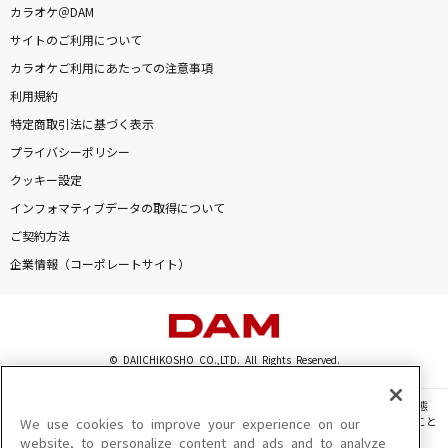
カラオケ＠DAM
[生音]世田谷ラブストーリー
サイトのご利用について
back number
カラオケご利用にあたっての注意事項
LOSER
利用規約
米津玄師
特定商取引法に基づく表示
プライバシーポリシー
今日の日はさようなら
クッキー設定
林原めぐみ
インフォマティブデータの取得について
ご契約方法
[生音]サウダージ
企業情報（コーポレートサイト）
ポルノグラフィティ
Countach
轟はじめ
© DAIICHIKOSHO CO.,LTD. All Rights Reserved.
きゅんかわ人生
このサイトに掲載されている一切の文章・画像・写真・動画・音声等を、手段や形態
を問わず、著作権法の定める範囲を超えて無断で複製、転載、ファイル化などすること
We use cookies to improve your experience on our
≠ME
を禁じます。
website, to personalize content and ads and to analyze